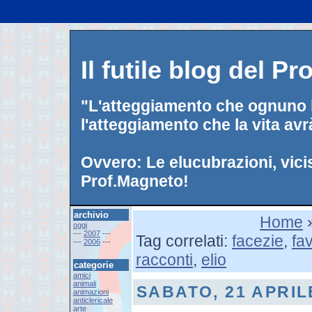
Il futile blog del P
"L'atteggiamento che ognuno h
l'atteggiamento che la vita avr
Ovvero: Le elucubrazioni, vici
Prof.Magneto!
archivio
Home
oggi
---
2007
---
Tag correlati:
facezie
,
fa
---
2006
---
racconti
,
elio
categorie
amici
animali
SABATO, 21 APRIL
animazioni
anticlericale
arte