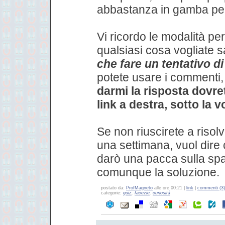
abbastanza in gamba per
Vi ricordo le modalità pe
qualsiasi cosa vogliate 
che fare un tentativo di
potete usare i commenti
darmi la risposta dovre
link a destra, sotto la 
Se non riuscirete a risol
una settimana, vuol dire
darò una pacca sulla spal
comunque la soluzione.
postato da:
ProfMagneto
alle ore 00:21 |
link
|
commenti (3)
categorie:
quiz
,
facezie
,
curiosità