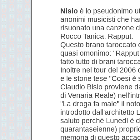
Nisio
è lo pseudonimo uti
anonimi musicisti che ha
risuonato una canzone di
Rocco Tanica: Rapput.
Questo brano taroccato 
quasi omonimo: "Rapput 
fatto tutto di brani tarocc
Inoltre nel tour del 2006 
e le storie tese "Coesi è s
Claudio Bisio proviene d
di Venaria Reale) nell'in
"La droga fa male" il no
introdotto dall'architett
saluto perché Lunedì è d
quarantaseienne) proprio
memoria di questo acca