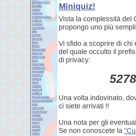
blogday2007
Miniquiz!
bloglife
calcio
cinema
composizioni
Vista la complessità del
cultura
curiosit
propongo uno più sempli
curiosità
elio
eventi
facezie
Vi sfido a scoprire di ch
fave
fenici
fotografia
del quale occulto il prefi
internet
interviste
di privacy:
love
marziale
medicina
mondiali
527
musica
natura
nerd
notizie
pericoli
politica
Una volta indovinato, d
precisazioni
presentazione
ci siete arrivati !!
quiz
racconti
ricorrenze
salute
società
Una nota per gli eventuali
sport
storie
Se non conoscete la
"Cu
viaggi
video