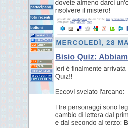
dovete almeno darci un'o
partecipano
risolvere il mistero!
foto recenti
postato da:
ProfMagneto
alle ore 15:35 |
link
|
commenti (6)
categorie:
quiz
,
facezie
,
fave
bottoni
MERCOLEDÌ, 28 M
Bisio Quiz: Abbiam
Ieri è finalmente arrivata
Quiz!!
Eccovi svelato l'arcano:
I tre personaggi sono le
cambio di lettera dal pri
e dal secondo al terzo:
B