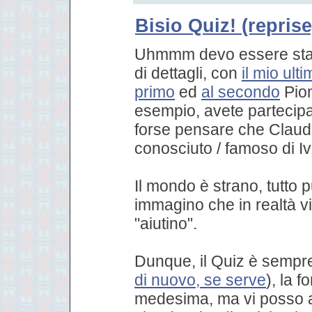
Bisio Quiz! (reprise
Uhmmm devo essere stat
di dettagli, con
il mio ult
primo
ed
al secondo
Piom
esempio, avete partecip
forse pensare che Claud
conosciuto / famoso di 
Il mondo è strano, tutto
immagino che in realtà v
"aiutino".
Dunque, il Quiz è sempre
di nuovo, se serve
), la 
medesima, ma vi posso a