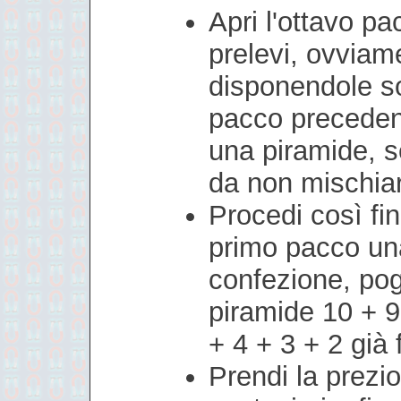
Apri l'ottavo pa
prelevi, ovviam
disponendole so
pacco preceden
una piramide, 
da non mischiar
Procedi così fi
primo pacco un
confezione, pog
piramide 10 + 9
+ 4 + 3 + 2 già 
Prendi la prez