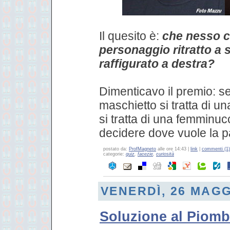
Il quesito è:
che nesso c'
personaggio ritratto a s
raffigurato a destra?
Dimenticavo il premio: s
maschietto si tratta di un
si tratta di una femminucc
decidere dove vuole la 
postato da:
ProfMagneto
alle ore 14:43 |
link
|
commenti (1)
categorie:
quiz
,
facezie
,
curiosità
VENERDÌ, 26 MAGG
Soluzione al Piomb