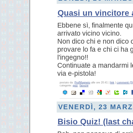
Quasi un vincitore 
Ebbene sì, finalmente qu
arrivato vicino vicino.
Non dico chi e non dico 
provare lo fa e chi ci ha 
l'ingegno!!
Continuate a mandarmi le
via e-pistola!
postato da:
ProfMagneto
alle ore 20:41 |
link
|
commenti (5)
categorie:
quiz
,
facezie
VENERDÌ, 23 MARZ
Bisio Quiz! (last c