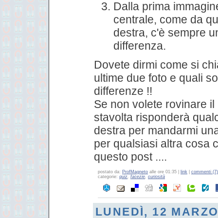
Dalla prima immagine 
centrale, come da que
destra, c'è sempre u
differenza.
Dovete dirmi come si chi
ultime due foto e quali s
differenze !!
Se non volete rovinare il 
stavolta risponderà qualc
destra per mandarmi una 
per qualsiasi altra cosa
questo post ....
postato da:
ProfMagneto
alle ore 01:35 |
link
|
commenti (7)
categorie:
quiz
,
facezie
,
curiosità
LUNEDÌ, 12 MARZO