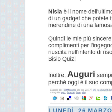
Nisia
è il nome dell'ultim
di un gadget che potete 
merendine di una famos
Quindi le mie più sincere 
complimenti per l'ingegn
riuscita nell'intento di ri
Bisio Quiz!
Auguri
Inoltre,
sempr
perché oggi è il suo com
postato da:
ProfMagneto
alle ore 23:47 |
link
|
commenti (9)
categorie:
quiz
,
facezie
,
fave
,
elio
LUNEDÌ, 26 MARZO