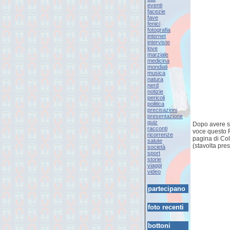
eventi
facezie
fave
fenici
fotografia
internet
interviste
love
marziale
medicina
mondiali
musica
natura
nerd
notizie
pericoli
politica
precisazioni
presentazione
quiz
Dopo avere so
racconti
voce questo Re
ricorrenze
pagina di Col
salute
(stavolta pres
società
sport
storie
viaggi
video
partecipano
foto recenti
bottoni