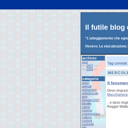
Il futile blo
"L'atteggiamento che ognun
Ovvero: Le elucubrazioni, 
archivio
oggi
Tag correlati
---
2007
---
---
2006
---
MERCOLE
categorie
Il fenome
amici
animali
animazioni
Devo ringra
anticlericale
Macchianera
arte
blogday2007
.. e devo rin
bloglife
Reggie Watts
calcio
cinema
composizioni
cultura
curiosit
curiosità
elio