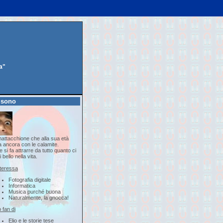
a"
 sono
attacchione che alla sua età
a ancora con le calamite.
 si fa attrarre da tutto quanto ci
i bello nella vita.
nteressa
Fotografia digitale
Informatica
Musica purché buona
Naturalmente, la gnocca!
 fan di
Elio e le storie tese