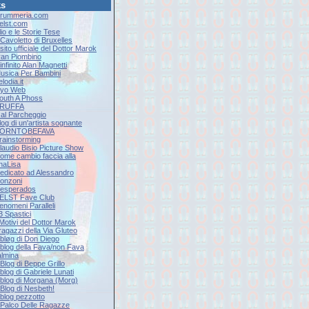
ks
Drummeria.com
Eelst.com
lio e le Storie Tese
l Cavoletto di Bruxelles
l sito ufficiale del Dottor Marok
Ivan Piombino
'infinito Alan Magnetti
Musica Per Bambini
elodia.it
Ryo Web
South A Phoss
 TRUFFA
9 al Parcheggio
log di un'artista sognante
 BORNTOBEFAVA
Brainstorming
Claudio Bisio Picture Show
Come cambio faccia alla
naLisa
Dedicato ad Alessandro
onzoni
Desperados
EELST Fave Club
Fenomeni Paralleli
 3 Spastici
 Motivi del Dottor Marok
 ragazzi della Via Gluteo
l bløg di Don Diego
Il blog della Fava/non Fava
lmina
l Blog di Beppe Grillo
l blog di Gabriele Lunati
Il blog di Morgana (Morg)
l Blog di Nesbeth!
l blog pezzotto
Il Palco Delle Ragazze