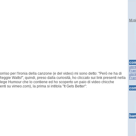
Mi p
com
uten
Fran.
rriso per l'ironia della canzone (e del video) mi sono detto: "Però ne ha di
uten
ggie Watts!", quindi, preso dalla curiosità, ho cliccato sui link presenti nella
Fran.
lege Humour che lo contiene ed ho scoperto un paio di video chicche
enti su vimeo.com), la prima si intitola "It Gets Better":
con
ban