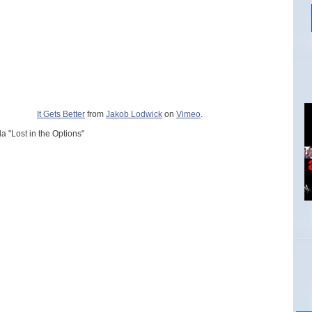
It Gets Better
from
Jakob Lodwick
on
Vimeo
.
da "Lost in the Options"