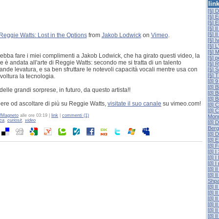
lin
[§] 
[§] 
[§] E
[§] I
[§] I
Reggie Watts: Lost in the Options
from
Jakob Lodwick
on
Vimeo
.
[§] 
[§] L
[§] 
bba fare i miei complimenti a Jakob Lodwick, che ha girato questi video, la
[§] p
e è andata all'arte di Reggie Watts: secondo me si tratta di un talento
[§] 
rande levatura, e sa ben sfruttare le notevoli capacità vocali mentre usa con
[§] 
[§]
voltura la tecnologia.
[β] 
[β] B
delle grandi sorprese, in futuro, da questo artista!!
[β]
[β] 
ere od ascoltare di più su Reggie Watts,
visitate il suo canale
su vimeo.com!
[β] 
[β] 
fMagneto
alle ore 03:19 |
link
|
commenti (1)
Mon
ca
,
curiosit
,
video
[β] 
Berg
[β] 
[β] 
[β] 
[β] I
[β] I
[β] I
[β] I
[β] 
Shpa
[β] I
[β] I
[β] 
[β] I
[β] I
[β] 