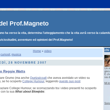
g del Prof.Magneto
o ha verso la vita, determina l'atteggiamento che la vita avrà verso la calamit
vicissitudini, avventure ed opinioni del Prof.Magneto!
chi
Home
»
video
:
curiosit
,
musica
DÌ, 28 NOVEMBRE 2007
Un m
no Reggie Watts
gioc
E che
sia d
ziare Grumo (ma anche
Quetzalcoatl
che aveva avvistato un video su
), se ho scoperto
College Humour
, leggendo
questo suo post
.
Mi i
graziare College Humour, se scorrazzando tra i video presenti ho scoperto
 con la sua
What about Blowjobs
:
Sono