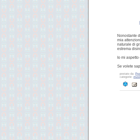
Nonostante de
mia attenzion
naturale di g
estrema disin
Io mi aspetto 
Se volete sap
postato da:
Pro
categorie:
musi