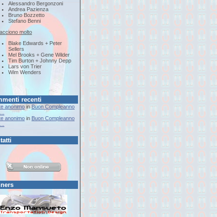
Alessandro Bergonzoni
Andrea Pazienza
Bruno Bozzetto
Stefano Benni
iacciono molto
Blake Edwards + Peter
Sellers
Mel Brooks + Gene Wilder
Tim Burton + Johnny Depp
Lars von Trier
Wim Wenders
menti recenti
te anonimo
in
Buon Compleanno
..
te anonimo
in
Buon Compleanno
..
tatti
ners