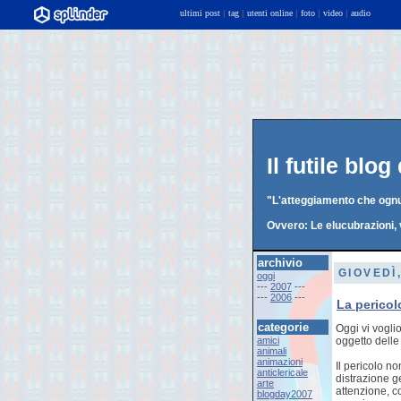
ultimi post
|
tag
|
utenti online
|
foto
|
video
|
audio
Il futile blo
"L'atteggiamento che ognun
Ovvero: Le elucubrazioni, 
archivio
GIOVEDÌ
oggi
---
2007
---
---
2006
---
La pericolo
categorie
Oggi vi vogli
amici
oggetto delle
animali
animazioni
Il pericolo n
anticlericale
distrazione ge
arte
attenzione, c
blogday2007