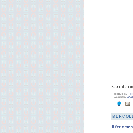
Buon allenam
postato da:
Pro
categorie:
sport
MERCOLE
Il fenome