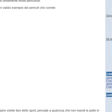
i certamente molto pericolosi.
n valido esempio dei pericoli che correte:
Sono
Mi p
com
uten
Fran.
uten
Fran.
con
oprio volete fare dello sport, pensate a qualcosa che non mandi le palle in