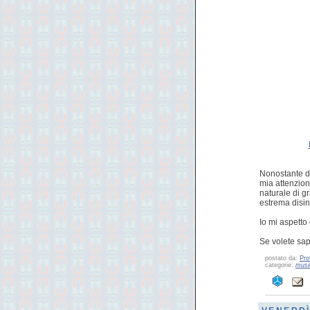
Nonostante de
mia attenzion
naturale di g
estrema disin
Io mi aspetto 
Se volete sap
postato da:
Pro
categorie:
musi