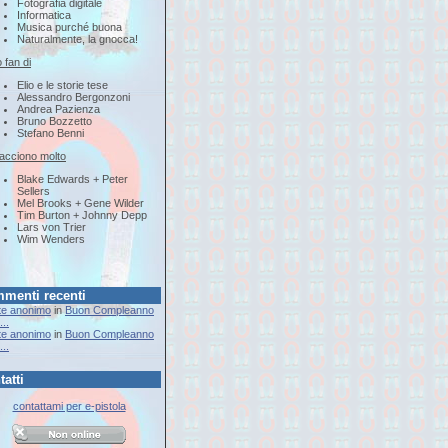
Fotografia digitale
Informatica
Musica purché buona
Naturalmente, la gnocca!
 fan di
Elio e le storie tese
Alessandro Bergonzoni
Andrea Pazienza
Bruno Bozzetto
Stefano Benni
iacciono molto
Blake Edwards + Peter
Sellers
Mel Brooks + Gene Wilder
Tim Burton + Johnny Depp
Lars von Trier
Wim Wenders
menti recenti
te anonimo
in
Buon Compleanno
..
te anonimo
in
Buon Compleanno
..
tatti
contattami per e-pistola