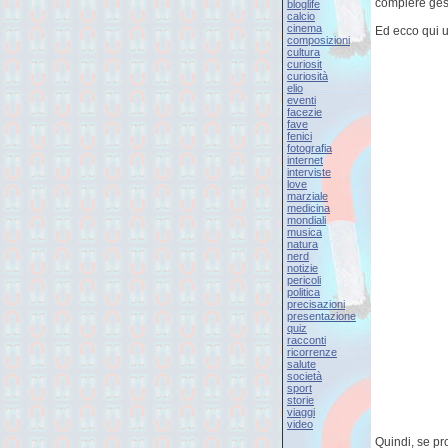
compiere gest
bloglife
calcio
cinema
Ed ecco qui u
composizioni
cultura
curiosit
curiosità
elio
eventi
facezie
fave
fenici
fotografia
internet
interviste
love
marziale
medicina
mondiali
musica
natura
nerd
notizie
pericoli
politica
precisazioni
presentazione
quiz
racconti
ricorrenze
salute
società
sport
storie
viaggi
video
Quindi, se pr