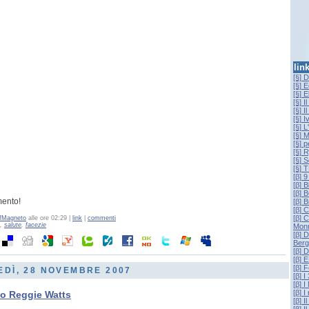
lin
[§] 
[§] 
[§] E
[§] I
[§] I
[§] 
[§] L
[§] 
[§] p
[§] 
[§] 
[§]
[β] 
[β] B
[β]
ento!
[β] 
[β] 
[β] 
fMagneto
alle ore 02:29 |
link
|
commenti
,
salute
,
facezie
Mon
[β] 
Berg
[β] 
[β] 
[β] 
DÌ, 28 NOVEMBRE 2007
[β] I
[β] I
[β] I
no Reggie Watts
[β] I
[β] 