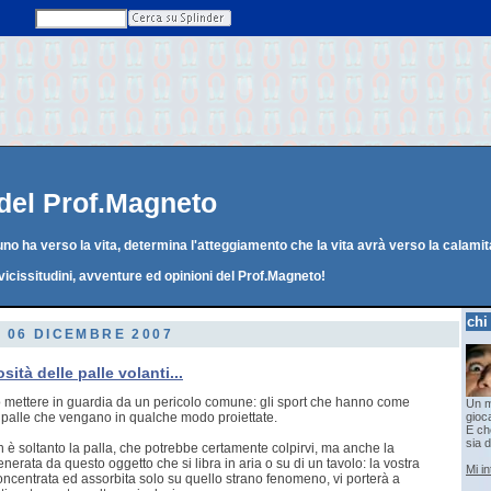
g del Prof.Magneto
o ha verso la vita, determina l'atteggiamento che la vita avrà verso la calamit
vicissitudini, avventure ed opinioni del Prof.Magneto!
chi
, 06 DICEMBRE 2007
sità delle palle volanti...
o mettere in guardia da un pericolo comune: gli sport che hanno come
Un m
 palle che vengano in qualche modo proiettate.
gioc
E che
sia d
on è soltanto la palla, che potrebbe certamente colpirvi, ma anche la
nerata da questo oggetto che si libra in aria o su di un tavolo: la vostra
Mi i
oncentrata ed assorbita solo su quello strano fenomeno, vi porterà a