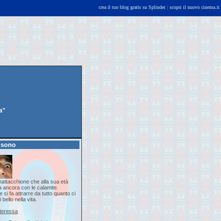
crea il tuo blog gratis su Splinder
|
scopri il nuovo cinema.it
a"
 sono
attacchione che alla sua età
a ancora con le calamite.
 si fa attrarre da tutto quanto ci
i bello nella vita.
nteressa