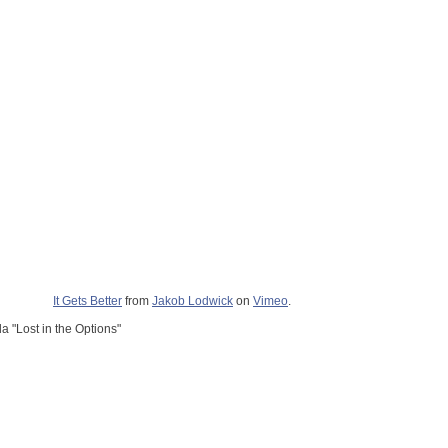
It Gets Better
from
Jakob Lodwick
on
Vimeo
.
da "Lost in the Options"