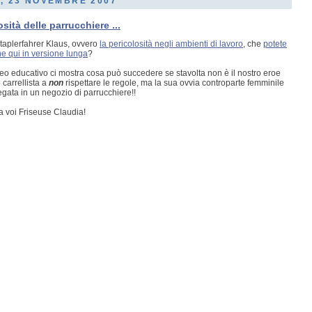
, 23 NOVEMBRE 2007
sità delle parrucchiere ...
Staplerfahrer Klaus, ovvero
la pericolosità negli ambienti di lavoro
, che
potete
e qui in versione lunga
?
o educativo ci mostra cosa può succedere se stavolta non è il nostro eroe
 carrellista a
non
rispettare le regole, ma la sua ovvia controparte femminile
gata in un negozio di parrucchiere!!
a voi Friseuse Claudia!