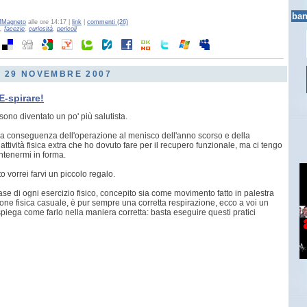
ban
fMagneto
alle ore 14:17 |
link
|
commenti (26)
,
facezie
,
curiosità
,
pericoli
, 29 NOVEMBRE 2007
E-spirare!
ono diventato un po' più salutista.
a conseguenza dell'operazione al menisco dell'anno scorso e della
ttività fisica extra che ho dovuto fare per il recupero funzionale, ma ci tengo
tenermi in forma.
o vorrei farvi un piccolo regalo.
se di ogni esercizio fisico, concepito sia come movimento fatto in palestra
ne fisica casuale, è pur sempre una corretta respirazione, ecco a voi un
spiega come farlo nella maniera corretta: basta eseguire questi pratici