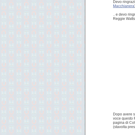
Devo ringra
Macchianera
.. e devo rin
Reggie Watts
Dopo avere so
voce questo Re
pagina di Col
(stavolta pres