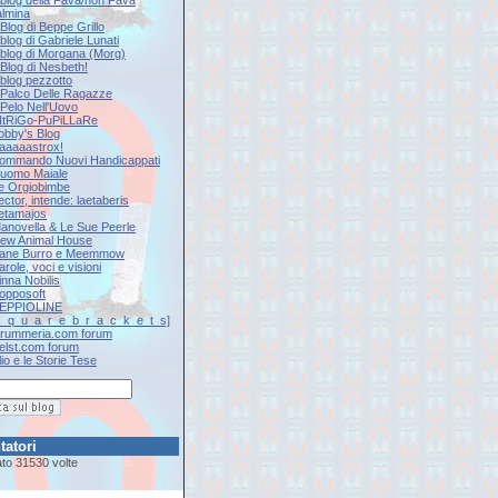
lmina
l Blog di Beppe Grillo
l blog di Gabriele Lunati
Il blog di Morgana (Morg)
l Blog di Nesbeth!
l blog pezzotto
Il Palco Delle Ragazze
l Pelo Nell'Uovo
iNtRiGo-PuPiLLaRe
Jobby's Blog
Kaaaaastrox!
Kommando Nuovi Handicappati
L'uomo Maiale
Le Orgiobimbe
ector, intende: laetaberis
Letamajos
Manovella & Le Sue Peerle
New Animal House
Pane Burro e Meemmow
arole, voci e visioni
inna Nobilis
Popposoft
SEPPIOLINE
[s_q_u_a_r_e_b_r_a_c_k_e_t_s]
Drummeria.com forum
Eelst.com forum
lio e le Storie Tese
tatori
tato
31530
volte