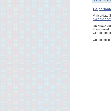
VENERDÌ
La pericolo
Vi ricordate 
rivedere anch
Un nuovo vide
Klaus novello
Claudia impie
Quindi, ecco 