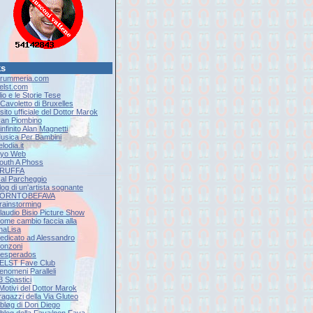
ks
Drummeria.com
Eelst.com
lio e le Storie Tese
l Cavoletto di Bruxelles
l sito ufficiale del Dottor Marok
Ivan Piombino
'infinito Alan Magnetti
Musica Per Bambini
elodia.it
Ryo Web
South A Phoss
 TRUFFA
9 al Parcheggio
log di un'artista sognante
 BORNTOBEFAVA
Brainstorming
Claudio Bisio Picture Show
Come cambio faccia alla
naLisa
Dedicato ad Alessandro
onzoni
Desperados
EELST Fave Club
Fenomeni Paralleli
 3 Spastici
 Motivi del Dottor Marok
 ragazzi della Via Gluteo
l bløg di Don Diego
Il blog della Fava/non Fava