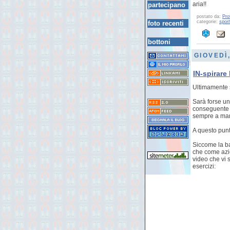
aria!!
partecipano
postato da:
Pro
categorie:
sport
foto recenti
bottoni
GIOVEDÌ
IN-spirare 
Ultimamente s
Sarà forse un
conseguente a
sempre a man
A questo punt
Siccome la ba
che come azio
video che vi 
esercizi: