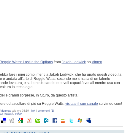
Reggie Watts: Lost in the Options
from
Jakob Lodwick
on
Vimeo
.
bba fare i miei complimenti a Jakob Lodwick, che ha girato questi video, la
e è andata all'arte di Reggie Watts: secondo me si tratta di un talento
rande levatura, e sa ben sfruttare le notevoli capacità vocali mentre usa con
voltura la tecnologia.
delle grandi sorprese, in futuro, da questo artista!!
ere od ascoltare di più su Reggie Watts,
visitate il suo canale
su vimeo.com!
fMagneto
alle ore 03:19 |
link
|
commenti (1)
ca
,
curiosit
,
video