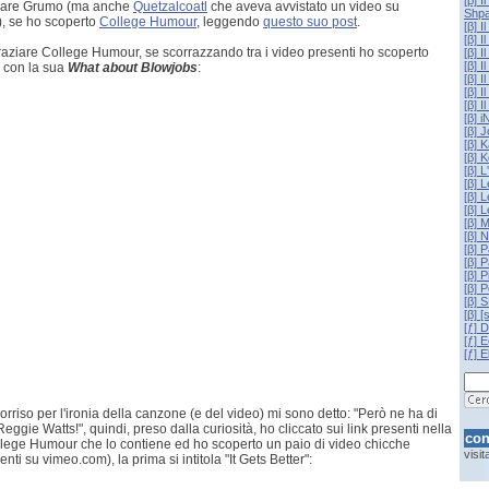
ziare Grumo (ma anche
Quetzalcoatl
che aveva avvistato un video su
Shpa
), se ho scoperto
College Humour
, leggendo
questo suo post
.
[β] I
[β] I
graziare College Humour, se scorrazzando tra i video presenti ho scoperto
[β] 
[β] I
 con la sua
What about Blowjobs
:
[β] I
[β] 
[β] I
[β] 
[β] 
[β] 
[β] 
[β] 
[β] 
[β] L
[β] 
[β] 
[β] 
[β] 
[β] P
[β] P
[β] 
[β] 
[β] 
[ƒ] 
[ƒ] 
[ƒ] E
rriso per l'ironia della canzone (e del video) mi sono detto: "Però ne ha di
ggie Watts!", quindi, preso dalla curiosità, ho cliccato sui link presenti nella
con
lege Humour che lo contiene ed ho scoperto un paio di video chicche
visi
enti su vimeo.com), la prima si intitola "It Gets Better":