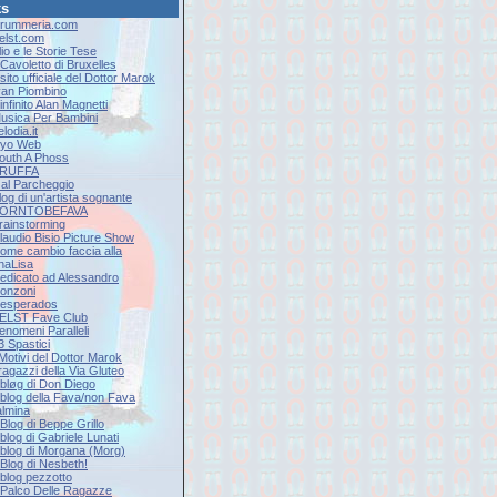
ks
Drummeria.com
Eelst.com
lio e le Storie Tese
l Cavoletto di Bruxelles
l sito ufficiale del Dottor Marok
Ivan Piombino
'infinito Alan Magnetti
Musica Per Bambini
elodia.it
Ryo Web
South A Phoss
 TRUFFA
9 al Parcheggio
log di un'artista sognante
 BORNTOBEFAVA
Brainstorming
Claudio Bisio Picture Show
Come cambio faccia alla
naLisa
Dedicato ad Alessandro
onzoni
Desperados
EELST Fave Club
Fenomeni Paralleli
 3 Spastici
 Motivi del Dottor Marok
 ragazzi della Via Gluteo
l bløg di Don Diego
Il blog della Fava/non Fava
lmina
l Blog di Beppe Grillo
l blog di Gabriele Lunati
Il blog di Morgana (Morg)
l Blog di Nesbeth!
l blog pezzotto
Il Palco Delle Ragazze