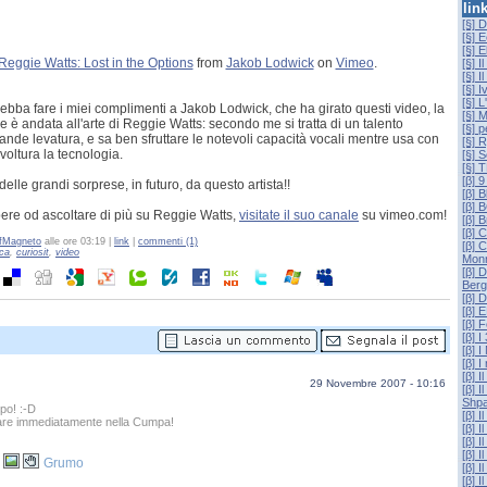
lin
[§] 
[§] 
[§] E
Reggie Watts: Lost in the Options
from
Jakob Lodwick
on
Vimeo
.
[§] I
[§] I
[§] 
[§] L
bba fare i miei complimenti a Jakob Lodwick, che ha girato questi video, la
[§] 
e è andata all'arte di Reggie Watts: secondo me si tratta di un talento
[§] p
rande levatura, e sa ben sfruttare le notevoli capacità vocali mentre usa con
[§] 
voltura la tecnologia.
[§] 
[§]
[β] 
delle grandi sorprese, in futuro, da questo artista!!
[β] B
[β]
ere od ascoltare di più su Reggie Watts,
visitate il suo canale
su vimeo.com!
[β] 
[β] 
fMagneto
alle ore 03:19 |
link
|
commenti (1)
[β] 
ca
,
curiosit
,
video
Mon
[β] 
Berg
[β] 
[β] 
[β] 
[β] I
[β] I
[β] I
[β] I
29 Novembre 2007 - 10:16
[β] 
Shpa
ipo! :-D
[β] I
rare immediatamente nella Cumpa!
[β] I
[β] 
[β] I
Grumo
[β] I
[β] 