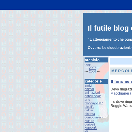
Il futile blo
"L'atteggiamento che ognun
Ovvero: Le elucubrazioni, 
archivio
oggi
---
2007
---
MERCOLE
---
2006
---
categorie
Il fenome
amici
animali
Devo ringra
animazioni
Macchianera
anticlericale
arte
.. e devo rin
blogday2007
Reggie Watts
bloglife
calcio
cinema
composizioni
cultura
curiosit
curiosità
elio