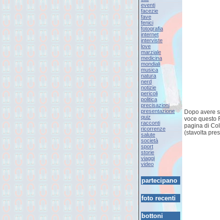
eventi
facezie
fave
fenici
fotografia
internet
interviste
love
marziale
medicina
mondiali
musica
natura
nerd
notizie
pericoli
politica
precisazioni
presentazione
Dopo avere so
quiz
voce questo Re
racconti
pagina di Col
ricorrenze
(stavolta pres
salute
società
sport
storie
viaggi
video
partecipano
foto recenti
bottoni