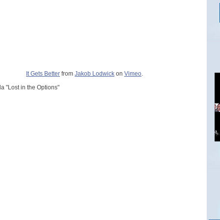
It Gets Better
from
Jakob Lodwick
on
Vimeo
.
da "Lost in the Options"