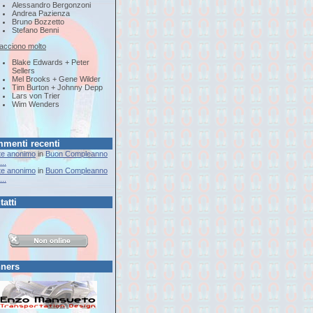
Alessandro Bergonzoni
Andrea Pazienza
Bruno Bozzetto
Stefano Benni
iacciono molto
Blake Edwards + Peter
Sellers
Mel Brooks + Gene Wilder
Tim Burton + Johnny Depp
Lars von Trier
Wim Wenders
menti recenti
te anonimo
in
Buon Compleanno
..
te anonimo
in
Buon Compleanno
..
tatti
ners