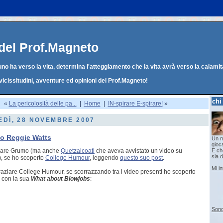
g del Prof.Magneto
o ha verso la vita, determina l'atteggiamento che la vita avrà verso la calamit
vicissitudini, avventure ed opinioni del Prof.Magneto!
chi
«
La pericolosità delle pa...
|
Home
|
IN-spirare E-spirare!
»
DÌ, 28 NOVEMBRE 2007
no Reggie Watts
Un m
gioc
ziare Grumo (ma anche
Quetzalcoatl
che aveva avvistato un video su
E che
sia d
), se ho scoperto
College Humour
, leggendo
questo suo post
.
Mi i
graziare College Humour, se scorrazzando tra i video presenti ho scoperto
 con la sua
What about Blowjobs
:
Sono