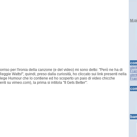
Mi p
com
uten
rriso per l'ironia della canzone (e del video) mi sono detto: "Però ne ha di
Fran.
ggie Watts!", quindi, preso dalla curiosità, ho cliccato sui link presenti nella
uten
lege Humour che lo contiene ed ho scoperto un paio di video chicche
Fran.
enti su vimeo.com), la prima si intitola "It Gets Better":
con
ban