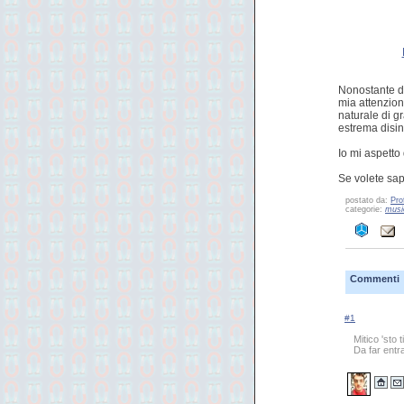
Nonostante de
mia attenzion
naturale di g
estrema disin
Io mi aspetto 
Se volete sap
postato da:
Pro
categorie:
musi
Commenti
#1
Mitico 'sto t
Da far ent