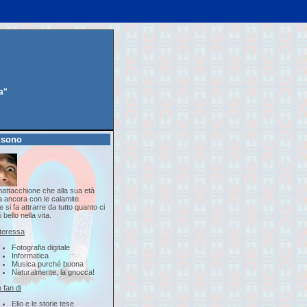
a"
 sono
attacchione che alla sua età
a ancora con le calamite.
 si fa attrarre da tutto quanto ci
i bello nella vita.
nteressa
Fotografia digitale
Informatica
Musica purché buona
Naturalmente, la gnocca!
 fan di
Elio e le storie tese