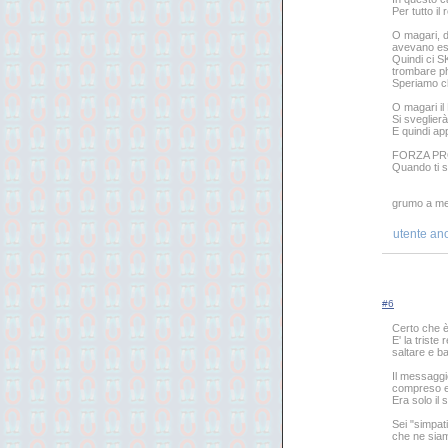
Per tutto il
O magari, d
avevano estr
Quindi ci S
trombare ph
Speriamo ch
O magari il
Si sveglierà
E quindi ap
FORZA PRO
Quando ti sv
grumo a men
utente an
#6
Certo che è 
E' la triste
saltare e ba
Il messaggi
compreso e
Era solo il 
Sei "simpat
che ne siam