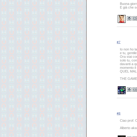
Buona gior
E già che s
#7
Io non ho l
e tu, genti
Ora stai com
solo tu, con
davanti a q
momento il
QUEL MAL
THE GAME
#8
Ciao prof. 
Alberto ak