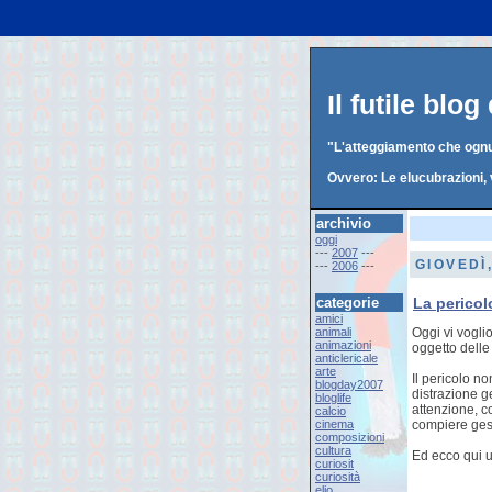
Il futile blo
"L'atteggiamento che ognun
Ovvero: Le elucubrazioni, 
archivio
oggi
---
2007
---
GIOVEDÌ
---
2006
---
categorie
La pericolo
amici
animali
Oggi vi vogli
animazioni
oggetto delle
anticlericale
arte
Il pericolo n
blogday2007
distrazione ge
bloglife
attenzione, c
calcio
cinema
compiere gest
composizioni
cultura
Ed ecco qui u
curiosit
curiosità
elio