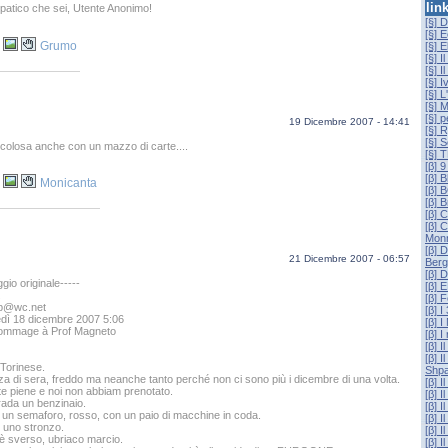
lin
atico che sei, Utente Anonimo!
[§] 
[§] 
Grumo
[§] E
[§] I
[§] I
[§] 
[§] L
[§] 
[§] p
19 Dicembre 2007 - 14:41
[§] 
[§] 
ricolosa anche con un mazzo di carte....
[§]
[β] 
[β] B
Monicanta
[β]
[β] 
[β] 
[β] 
Mon
[β] 
21 Dicembre 2007 - 06:57
Berg
[β] 
gio originale-----
[β] 
[β] 
ap@wc.net
[β] I
edì 18 dicembre 2007 5:06
[β] I
ommage à Prof Magneto
[β] I
[β] I
[β] 
Torinese.
Shpa
a di sera, freddo ma neanche tanto perché non ci sono più i dicembre di una volta.
[β] I
tte piene e noi non abbiam prenotato.
[β] I
rada un benzinaio.
[β] 
un semaforo, rosso, con un paio di macchine in coda.
[β] I
, uno stronzo.
[β] I
è sverso, ubriaco marcio.
[β] 