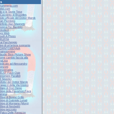
ks
Drummeria.com
Eelst.com
lio e le Storie Tese
l Cavoletto di Bruxelles
l sito ufficiale del Dottor Marok
Ivan Piombino
'infinito Alan Magnetti
Musica Per Bambini
elodia.it
Ryo Web
South A Phoss
 TRUFFA
9 al Parcheggio
log di un'artista sognante
 BORNTOBEFAVA
Brainstorming
Claudio Bisio Picture Show
Come cambio faccia alla
naLisa
Dedicato ad Alessandro
onzoni
Desperados
EELST Fave Club
Fenomeni Paralleli
 3 Spastici
 Motivi del Dottor Marok
 ragazzi della Via Gluteo
l bløg di Don Diego
Il blog della Fava/non Fava
lmina
l Blog di Beppe Grillo
l blog di Gabriele Lunati
Il blog di Morgana (Morg)
l Blog di Nesbeth!
l blog pezzotto
Il Palco Delle Ragazze