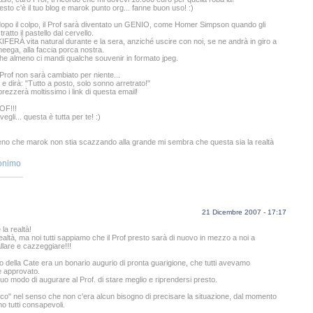
 resto c'è il tuo blog e marok punto org... fanne buon uso! :)
opo il colpo, il Prof sarà diventato un GENIO, come Homer Simpson quando gli
atto il pastello dal cervello.
KIFERÀ vita natural durante e la sera, anziché uscire con noi, se ne andrà in giro a
eega, alla faccia porca nostra.
e almeno ci mandi qualche souvenir in formato jpeg.
 Prof non sarà cambiato per niente...
 e dirà: "Tutto a posto, solo sonno arretrato!"
prezzerà moltissimo i link di questa email!
F!!!
egli... questa è tutta per te! :)
o che marok non stia scazzando alla grande mi sembra che questa sia la realtà
onimo
21 Dicembre 2007 - 17:17
la realtà!
 realtà, ma noi tutti sappiamo che il Prof presto sarà di nuovo in mezzo a noi a
llare e cazzeggiare!!!
o della Cate era un bonario augurio di pronta guarigione, che tutti avevamo
 approvato.
suo modo di augurare al Prof. di stare meglio e riprendersi presto.
ico" nel senso che non c'era alcun bisogno di precisare la situazione, dal momento
o tutti consapevoli.