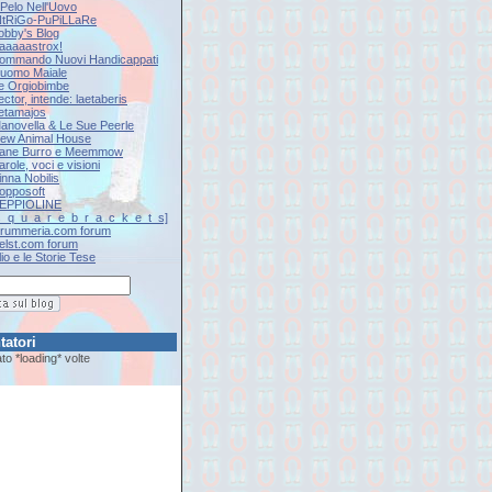
l Pelo Nell'Uovo
iNtRiGo-PuPiLLaRe
Jobby's Blog
Kaaaaastrox!
Kommando Nuovi Handicappati
L'uomo Maiale
Le Orgiobimbe
ector, intende: laetaberis
Letamajos
Manovella & Le Sue Peerle
New Animal House
Pane Burro e Meemmow
arole, voci e visioni
inna Nobilis
Popposoft
SEPPIOLINE
[s_q_u_a_r_e_b_r_a_c_k_e_t_s]
Drummeria.com forum
Eelst.com forum
lio e le Storie Tese
tatori
tato
*loading*
volte