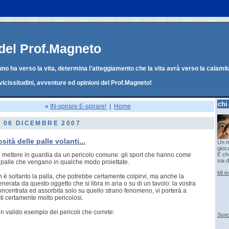
g del Prof.Magneto
o ha verso la vita, determina l'atteggiamento che la vita avrà verso la calamit
vicissitudini, avventure ed opinioni del Prof.Magneto!
chi
«
IN-spirare E-spirare!
|
Home
, 06 DICEMBRE 2007
sità delle palle volanti...
Un m
gioc
o mettere in guardia da un pericolo comune: gli sport che hanno come
E che
sia d
 palle che vengano in qualche modo proiettate.
Mi i
on è soltanto la palla, che potrebbe certamente colpirvi, ma anche la
nerata da questo oggetto che si libra in aria o su di un tavolo: la vostra
oncentrata ed assorbita solo su quello strano fenomeno, vi porterà a
i certamente molto pericolosi.
n valido esempio dei pericoli che correte:
Sono