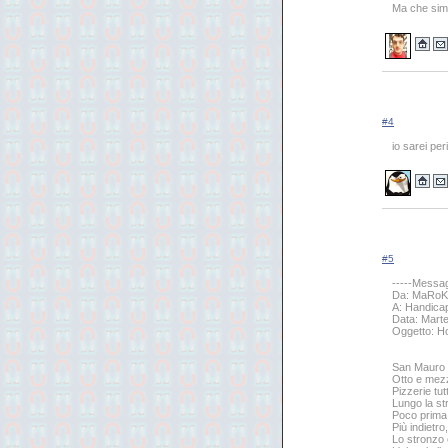
Ma che simp
#4
io sarei pe
#5
-----Messag
Da: MaRoK
A: Handic
Data: Mart
Oggetto: H
San Mauro 
Otto e mezz
Pizzerie tu
Lungo la st
Poco prima 
Più indietro
Lo stronzo 