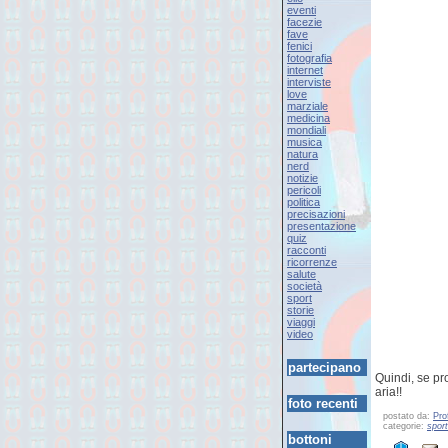
eventi
facezie
fave
fenici
fotografia
internet
interviste
love
marziale
medicina
mondiali
musica
natura
nerd
notizie
pericoli
politica
precisazioni
presentazione
quiz
racconti
ricorrenze
salute
società
sport
storie
viaggi
video
partecipano
Quindi, se pr
aria!!
foto recenti
postato da:
Pro
categorie:
sport
bottoni