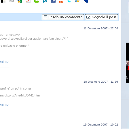
11 Dicembre 2007 - 22:54
f...e allora??
verci a svegliarci per aggiornare 'sto blog...?! ;)
 e un bacio enorme :*
onimo
18 Dicembre 2007 - 11:26
 prof. e' un po' in coma
.marok.org/Arte/Mix/0441.htm
onimo
19 Dicembre 2007 - 10:02