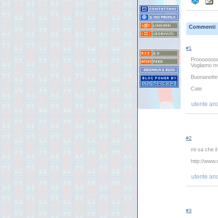
Commenti
#1
Prooooooooo
Vogliamo muo
Buonanotte
Cate
utente an
#2
mi sa che il
http://www
utente an
#3