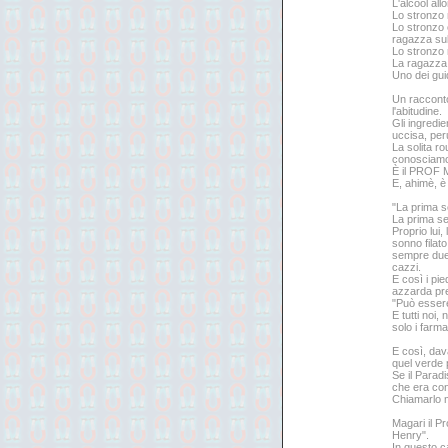
L'alcool al
Lo stronzo 
Lo stronzo 
ragazza sul
Lo stronzo 
La ragazza 
Uno dei guid
Un racconto 
l'abitudine.
Gli ingredie
uccisa, per
La solita ro
conosciam
È il PROF
E, ahimè, è 
"La prima se
La prima se
Proprio lui,
sonno filat
sempre due m
cazzi.
E così i pi
azzarda pre
"Può essere
E tutti noi,
solo i farma
E così, dav
quel verde 
Se il Parad
che era con
Chiamarlo m
Magari il Pr
Henry".
In questo c