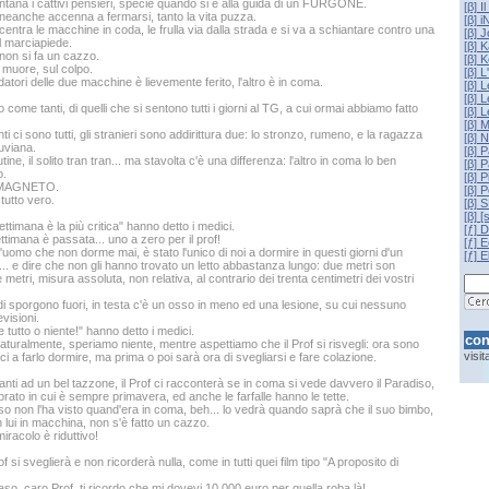
lontana i cattivi pensieri, specie quando si è alla guida di un FURGONE.
[β] I
neanche accenna a fermarsi, tanto la vita puzza.
[β] 
centra le macchine in coda, le frulla via dalla strada e si va a schiantare contro una
[β] 
 marciapiede.
[β] 
non si fa un cazzo.
[β] 
muore, sul colpo.
[β] 
atori delle due macchine è lievemente ferito, l'altro è in coma.
[β] 
[β] L
come tanti, di quelli che si sentono tutti i giorni al TG, a cui ormai abbiamo fatto
[β] 
[β] 
nti ci sono tutti, gli stranieri sono addirittura due: lo stronzo, rumeno, e la ragazza
[β] 
uviana.
[β] 
utine, il solito tran tran... ma stavolta c'è una differenza: l'altro in coma lo ben
[β] P
o.
[β] P
 MAGNETO.
[β] 
tutto vero.
[β] 
[β] 
ttimana è la più critica" hanno detto i medici.
[ƒ] 
ttimana è passata... uno a zero per il prof!
[ƒ] 
 l'uomo che non dorme mai, è stato l'unico di noi a dormire in questi giorni d'un
[ƒ] E
o... e dire che non gli hanno trovato un letto abbastanza lungo: due metri son
etri, misura assoluta, non relativa, al contrario dei trenta centimetri dei vostri
edi sporgono fuori, in testa c'è un osso in meno ed una lesione, su cui nessuno
visioni.
 tutto o niente!" hanno detto i medici.
con
 naturalmente, speriamo niente, mentre aspettiamo che il Prof si risvegli: ora sono
visi
ci a farlo dormire, ma prima o poi sarà ora di svegliarsi e fare colazione.
anti ad un bel tazzone, il Prof ci racconterà se in coma si vede davvero il Paradiso,
prato in cui è sempre primavera, ed anche le farfalle hanno le tette.
iso non l'ha visto quand'era in coma, beh... lo vedrà quando saprà che il suo bimbo,
 lui in macchina, non s'è fatto un cazzo.
iracolo è riduttivo!
of si sveglierà e non ricorderà nulla, come in tutti quei film tipo "A proposito di
aso, caro Prof, ti ricordo che mi dovevi 10.000 euro per quella roba là!