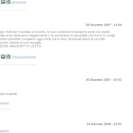
gnurluvo
28 Dicembre 2007 - 13:26
ggio Hulkster è andato a trovarlo, le sue condizioni rimangono serie ma stabili.
lla testa diminuisce leggermente e fa aumentare le possibilià che il prof si svegli.
ottori potrebbe svegliarsi oggi come tra 6 mesi, eventuali danni al cervello
sere valutati al suo risveglio.
A QUEL MALEDETTO LETTO
TheGameHHH
30 Dicembre 2007 - 02:52
ane-Isabella
onimo
24 Gennaio 2008 - 22:52
 manchi