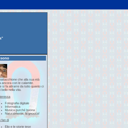
a"
 sono
attacchione che alla sua età
a ancora con le calamite.
 si fa attrarre da tutto quanto ci
i bello nella vita.
nteressa
Fotografia digitale
Informatica
Musica purché buona
Naturalmente, la gnocca!
 fan di
Elio e le storie tese