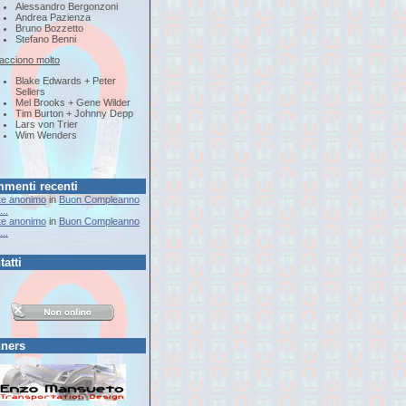
Alessandro Bergonzoni
Andrea Pazienza
Bruno Bozzetto
Stefano Benni
iacciono molto
Blake Edwards + Peter
Sellers
Mel Brooks + Gene Wilder
Tim Burton + Johnny Depp
Lars von Trier
Wim Wenders
menti recenti
te anonimo
in
Buon Compleanno
..
te anonimo
in
Buon Compleanno
..
tatti
ners