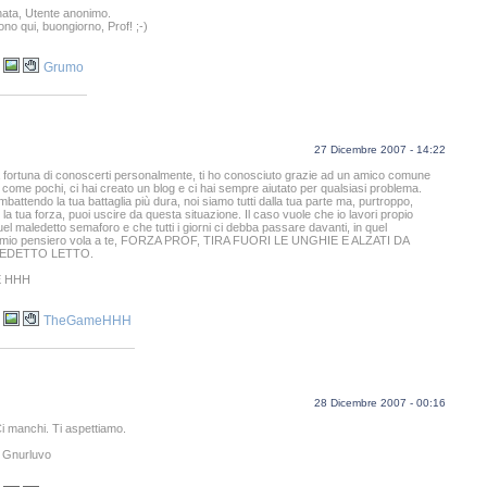
nata, Utente anonimo.
ono qui, buongiorno, Prof! ;-)
Grumo
27 Dicembre 2007 - 14:22
a fortuna di conoscerti personalmente, ti ho conosciuto grazie ad un amico comune
le come pochi, ci hai creato un blog e ci hai sempre aiutato per qualsiasi problema.
battendo la tua battaglia più dura, noi siamo tutti dalla tua parte ma, purtroppo,
 la tua forza, puoi uscire da questa situazione. Il caso vuole che io lavori propio
uel maledetto semaforo e che tutti i giorni ci debba passare davanti, in quel
 mio pensiero vola a te, FORZA PROF, TIRA FUORI LE UNGHIE E ALZATI DA
EDETTO LETTO.
 HHH
TheGameHHH
28 Dicembre 2007 - 00:16
Ci manchi. Ti aspettiamo.
a Gnurluvo