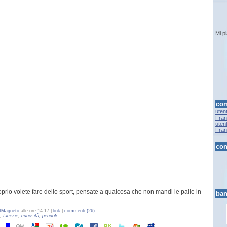
Mi p
com
uten
Fran.
uten
Fran.
con
oprio volete fare dello sport, pensate a qualcosa che non mandi le palle in
ban
fMagneto
alle ore 14:17 |
link
|
commenti (26)
,
facezie
,
curiosità
,
pericoli