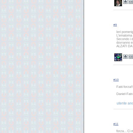
#9
Ieri pomeri
L'ematoma a
Secondo i d
dovranno es
ALZATI D
#10
Fatti forza!!
Daniel-Fatr
utente an
#11
forza... Ci