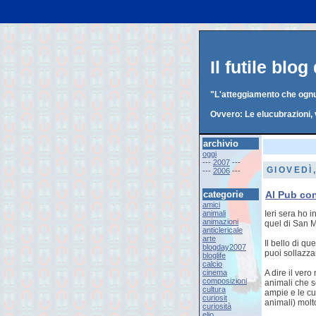
Il futile blo
"L'atteggiamento che ognun
Ovvero: Le elucubrazioni, 
archivio
oggi
---
2007
---
GIOVEDÌ
---
2006
---
categorie
Al Pub con
amici
animali
Ieri sera ho 
animazioni
quel di San M
anticlericale
arte
Il bello di qu
blogday2007
puoi sollazza
bloglife
calcio
cinema
A dire il ver
composizioni
animali che s
cultura
ampie e le cu
curiosit
animali) molt
curiosità
elio