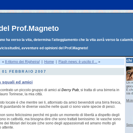
g del Prof.Magneto
o ha verso la vita, determina l'atteggiamento che la vita avrà verso la calamit
vicissitudini, avventure ed opinioni del Prof.Magneto!
chi
«
Il ritorno dei Righeira!
|
Home
|
Flash news: è uscito il ...
»
, 01 FEBBRAIO 2007
 squali ed amici
Un m
gioc
incontrato un piccolo gruppo di amici al
Derry Pub
, si tratta di una birreria in
E che
sia d
auro Torinese, la mia città.
Mi i
esto locale è che mentre sei li, attorniato da amici bevendoti una birra fresca,
rti guardando le diverse vasche nelle quali ci sono varie specie di pesci.
o non sono felicissimo perché mi godo un momento di libertà a dispetto degli
ono in cattività, ma bisogna dire che sono trattati benissimo: le vasche sono
re dei titolari del locale (che sono degli appassionati ed amano molto gli
Sono
o attente.