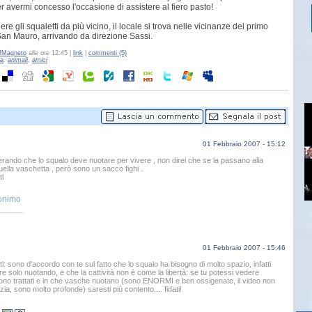
r avermi concesso l'occasione di assistere al fiero pasto!
re gli squaletti da più vicino, il locale si trova nelle vicinanze del primo
an Mauro, arrivando da direzione Sassi.
fMagneto
alle ore 12:45 |
link
|
commenti (5)
ra
,
animali
,
amici
01 Febbraio 2007 - 15:12
rando che lo squalo deve nuotare per vivere , non direi che se la passano alla
uella vaschetta , però sono un sacco fighi .
l
onimo
01 Febbraio 2007 - 15:46
l: sono d'accordo con te sul fatto che lo squalo ha bisogno di molto spazio, infatti
re solo nuotando, e che la cattività non è come la libertà: se tu potessi vedere
o trattati e in che vasche nuotano (sono ENORMI e ben ossigenate, il video non
zia, sono molto profonde) saresti più contento.... fidati!