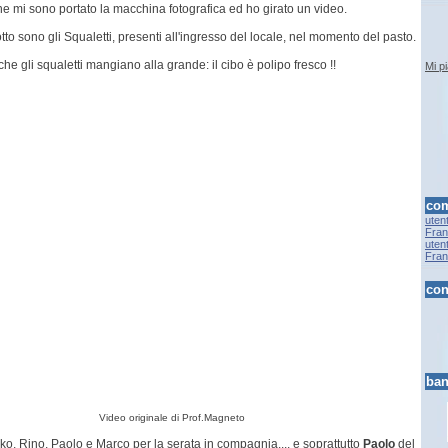
ne mi sono portato la macchina fotografica ed ho girato un video.
tto sono gli Squaletti, presenti all'ingresso del locale, nel momento del pasto.
he gli squaletti mangiano alla grande: il cibo è polipo fresco !!
Mi p
com
uten
Fran.
uten
Fran.
con
ban
Video originale di Prof.Magneto
ko, Rino, Paolo e Marco per la serata in compagnia.... e soprattutto
Paolo
del