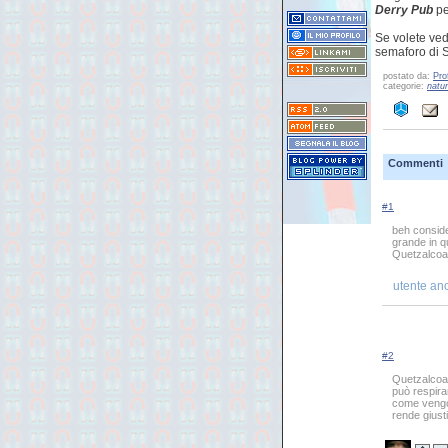
Derry Pub
pe
Se volete vede
semaforo di S
postato da:
Pro
categorie:
natu
Commenti
#1
beh conside
grande in q
Quetzalcoat
utente an
#2
Quetzalcoat
può respira
come vengon
rende giusti