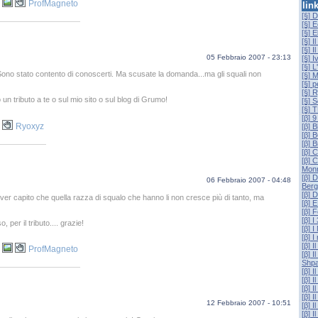
ProfMagneto
lin
[§] 
[§] 
[§] E
[§] I
[§] I
05 Febbraio 2007 - 23:13
[§] 
[§] L
Sono stato contento di conoscerti. Ma scusate la domanda...ma gli squali non
[§] 
[§] p
[§] 
 un tributo a te o sul mio sito o sul blog di Grumo!
[§] 
[§]
[β] 
Ryoxyz
[β] B
[β]
[β] 
[β] 
[β] 
Mon
[β] 
06 Febbraio 2007 - 04:48
Berg
[β] 
aver capito che quella razza di squalo che hanno li non cresce più di tanto, ma
[β] 
[β] 
[β] I
, per il tributo.... grazie!
[β] I
[β] I
[β] I
ProfMagneto
[β] 
Shpa
[β] I
[β] I
[β] 
[β] I
12 Febbraio 2007 - 10:51
[β] I
[β] 