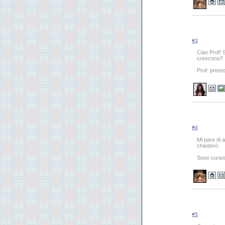
#3
Ciao Prof! 
crescono?
Prof: presto
#4
Mi pare di 
chiederò.
Sono curioso
#5