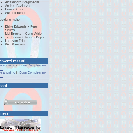
Alessandro Bergonzoni
Andrea Pazienza
Bruno Bozzetto
Stefano Benni
iacciono molto
Blake Edwards + Peter
Sellers
Mel Brooks + Gene Wilder
Tim Burton + Johnny Depp
Lars von Trier
Wim Wenders
menti recenti
te anonimo
in
Buon Compleanno
..
te anonimo
in
Buon Compleanno
..
tatti
ners