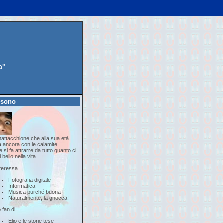
a"
 sono
attacchione che alla sua età
a ancora con le calamite.
 si fa attrarre da tutto quanto ci
i bello nella vita.
nteressa
Fotografia digitale
Informatica
Musica purché buona
Naturalmente, la gnocca!
 fan di
Elio e le storie tese