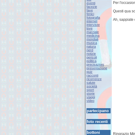
Per l'occasio
eventi
facezie
fave
Questi qua so
fenici
fotografia
Ah, sappiate c
internet
interviste
love
marziale
medicina
mondiali
musica
natura
nerd
notizie
pericoli
politica
precisazioni
presentazione
quiz
racconti
ricorrenze
salute
società
sport
storie
viaggi
video
partecipano
foto recenti
bottoni
Ringrazio Mir