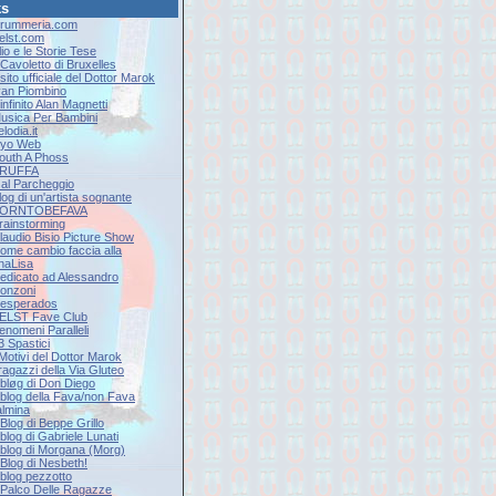
ks
Drummeria.com
Eelst.com
lio e le Storie Tese
l Cavoletto di Bruxelles
l sito ufficiale del Dottor Marok
Ivan Piombino
'infinito Alan Magnetti
Musica Per Bambini
elodia.it
Ryo Web
South A Phoss
 TRUFFA
9 al Parcheggio
log di un'artista sognante
 BORNTOBEFAVA
Brainstorming
Claudio Bisio Picture Show
Come cambio faccia alla
naLisa
Dedicato ad Alessandro
onzoni
Desperados
EELST Fave Club
Fenomeni Paralleli
 3 Spastici
 Motivi del Dottor Marok
 ragazzi della Via Gluteo
l bløg di Don Diego
Il blog della Fava/non Fava
lmina
l Blog di Beppe Grillo
l blog di Gabriele Lunati
Il blog di Morgana (Morg)
l Blog di Nesbeth!
l blog pezzotto
Il Palco Delle Ragazze