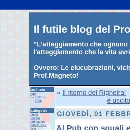
Il futile blog del P
"L'atteggiamento che ognuno h
l'atteggiamento che la vita avr
Ovvero: Le elucubrazioni, vici
Prof.Magneto!
archivio
«
Il ritorno dei Righeira!
oggi
---
2007
---
è uscito 
---
2006
---
categorie
GIOVEDÌ, 01 FEBB
amici
animali
animazioni
anticlericale
Al Pub con squali 
arte