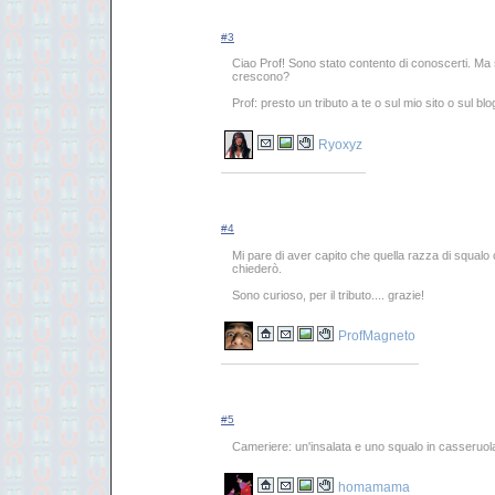
#3
Ciao Prof! Sono stato contento di conoscerti. Ma
crescono?
Prof: presto un tributo a te o sul mio sito o sul bl
Ryoxyz
#4
Mi pare di aver capito che quella razza di squalo 
chiederò.
Sono curioso, per il tributo.... grazie!
ProfMagneto
#5
Cameriere: un'insalata e uno squalo in casseruol
homamama