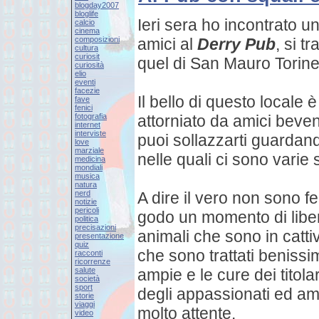
blogday2007
bloglife
Ieri sera ho incontrato u
calcio
cinema
composizioni
amici al
Derry Pub
, si tr
cultura
curiosit
quel di San Mauro Torines
curiosità
elio
eventi
facezie
Il bello di questo locale è
fave
fenici
fotografia
attorniato da amici beven
internet
interviste
puoi sollazzarti guardan
love
marziale
nelle quali ci sono varie 
medicina
mondiali
musica
natura
nerd
A dire il vero non sono f
notizie
pericoli
godo un momento di liber
politica
precisazioni
animali che sono in catti
presentazione
quiz
che sono trattati beniss
racconti
ricorrenze
salute
ampie e le cure dei titola
società
sport
degli appassionati ed am
storie
viaggi
molto attente.
video