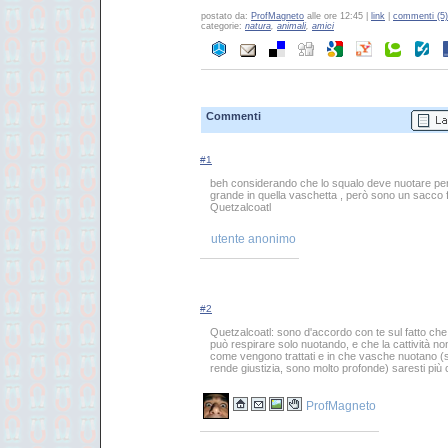
postato da:
ProfMagneto
alle ore 12:45 |
link
|
commenti (5)
categorie:
natura
,
animali
,
amici
Commenti
#1
beh considerando che lo squalo deve nuotare per 
grande in quella vaschetta , però sono un sacco fi
Quetzalcoatl
utente anonimo
#2
Quetzalcoatl: sono d'accordo con te sul fatto che 
può respirare solo nuotando, e che la cattività no
come vengono trattati e in che vasche nuotano 
rende giustizia, sono molto profonde) saresti più co
ProfMagneto