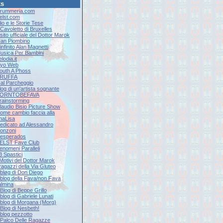
ks
Drummeria.com
Eelst.com
lio e le Storie Tese
l Cavoletto di Bruxelles
l sito ufficiale del Dottor Marok
Ivan Piombino
'infinito Alan Magnetti
Musica Per Bambini
elodia.it
Ryo Web
South A Phoss
 TRUFFA
9 al Parcheggio
log di un'artista sognante
 BORNTOBEFAVA
Brainstorming
Claudio Bisio Picture Show
Come cambio faccia alla
naLisa
Dedicato ad Alessandro
onzoni
Desperados
EELST Fave Club
Fenomeni Paralleli
 3 Spastici
 Motivi del Dottor Marok
 ragazzi della Via Gluteo
l bløg di Don Diego
Il blog della Fava/non Fava
lmina
l Blog di Beppe Grillo
l blog di Gabriele Lunati
Il blog di Morgana (Morg)
l Blog di Nesbeth!
l blog pezzotto
Il Palco Delle Ragazze