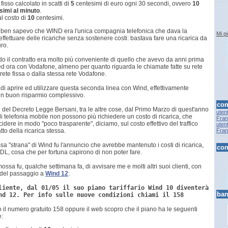
fisso calcolato in scatti di
5
centesimi di euro ogni 30 secondi, ovvero
10
simi al minuto
.
l costo di
10
centesimi.
ben sapevo che WIND era l'unica compagnia telefonica che dava la
Mi p
 effettuare delle ricariche senza sostenere costi: bastava fare una ricarica da
ro.
o il contratto era molto più conveniente di quello che avevo da anni prima
d ora con Vodafone, almeno per quanto riguarda le chiamate fatte su rete
 rete fissa o dalla stessa rete Vodafone.
 di aprire ed utilizzare questa seconda linea con Wind, effettivamente
un buon risparmio complessivo.
com
 del Decreto Legge Bersani, tra le altre cose, dal Primo Marzo di quest'anno
uten
 di telefonia mobile non possono più richiedere un costo di ricarica, che
Fran.
idere in modo "poco trasparente", diciamo, sul costo effettivo del traffico
uten
atto della ricarica stessa.
Fran.
a "strana" di Wind fu l'annuncio che avrebbe mantenuto i costi di ricarica,
con
 DL, cosa che per fortuna capirono di non poter fare.
ssa fu, qualche settimana fa, di avvisare me e molti altri suoi clienti, con
del passaggio a
Wind 12
:
liente, dal 01/05 il suo piano tariffario Wind 10 diventerà
ban
nd 12. Per info sulle nuove condizioni chiami il 158
il numero gratuito 158 oppure il web scopro che il piano ha le seguenti
e: