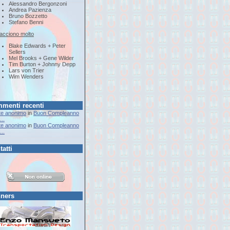
Alessandro Bergonzoni
Andrea Pazienza
Bruno Bozzetto
Stefano Benni
iacciono molto
Blake Edwards + Peter
Sellers
Mel Brooks + Gene Wilder
Tim Burton + Johnny Depp
Lars von Trier
Wim Wenders
menti recenti
te anonimo
in
Buon Compleanno
..
te anonimo
in
Buon Compleanno
..
tatti
ners