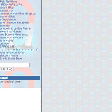
l Pelo Nell'Uovo
iNtRiGo-PuPiLLaRe
Jobby's Blog
Kaaaaastrox!
Kommando Nuovi Handicappati
L'uomo Maiale
Le Orgiobimbe
ector, intende: laetaberis
Letamajos
Manovella & Le Sue Peerle
New Animal House
Pane Burro e Meemmow
arole, voci e visioni
inna Nobilis
Popposoft
SEPPIOLINE
[s_q_u_a_r_e_b_r_a_c_k_e_t_s]
Drummeria.com forum
Eelst.com forum
lio e le Storie Tese
tatori
tato
*loading*
volte