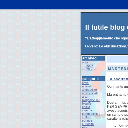
Il futile blo
"L'atteggiamento che ognun
Ovvero: Le elucubrazioni, 
archivio
oggi
---
2007
---
MARTEDÌ
---
2006
---
categorie
La scorret
amici
animali
Ogni tanto qu
animazioni
anticlericale
Ma entriamo d
arte
blogday2007
Due anni fa, 
bloglife
PER SEMPRE u
calcio
cinema
avevo acquisi
composizioni
un cambio pi
cultura
caratteristich
curiosit
curiosità
Scatto
elio