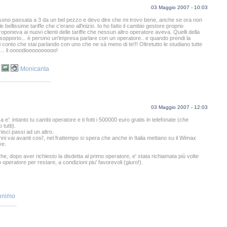
03 Maggio 2007 - 10:03
io sono passata a 3 da un bel pezzo e devo dire che mi trovo bene, anche se ora non
le bellissime tariffe che c'erano all'inizio. Io ho fatto il cambio gestore proprio
oponeva ai nuovi clienti delle tariffe che nessun altro operatore aveva. Quelli della
 sopporto... è persino un'impresa parlare con un operatore.. e quando prendi la
di conto che stai parlando con uno che ne sà meno di te!!! Oltretutto le studiano tutte
.... li oooodioooooooooo!
Monicanta
03 Maggio 2007 - 12:03
a e': intanto tu cambi operatore e ti fotti i 500000 euro gratis in telefonate (che
tutti).
nisci passi ad un altro.
ni vai avanti cosi', nel frattempo si spera che anche in Italia mettano su il Wimax
ve.
he, dopo aver richiesto la disdetta al primo operatore, e' stata richiamata più volte
o operatore
per restare, a condizioni piu' favorevoli (giuro!).
onimo