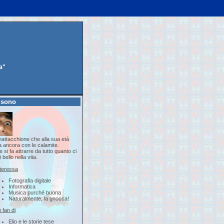
a"
 sono
attacchione che alla sua età
a ancora con le calamite.
 si fa attrarre da tutto quanto ci
i bello nella vita.
nteressa
Fotografia digitale
Informatica
Musica purché buona
Naturalmente, la gnocca!
 fan di
Elio e le storie tese