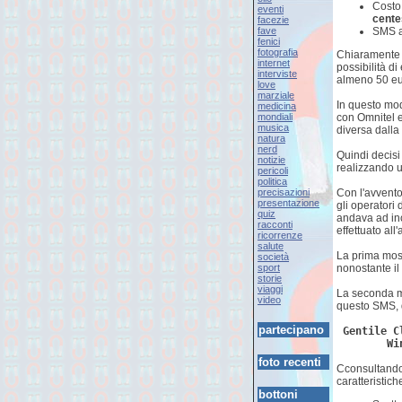
Costo 
eventi
cente
facezie
fave
SMS a
fenici
fotografia
Chiaramente 
internet
possibilità di
interviste
almeno 50 eu
love
marziale
In questo mod
medicina
mondiali
con Omnitel e
musica
diversa dalla
natura
nerd
Quindi decisi
notizie
realizzando 
pericoli
politica
precisazioni
Con l'avvento
presentazione
gli operatori
quiz
andava ad inc
racconti
effettuato all'
ricorrenze
salute
La prima moss
società
sport
nonostante il
storie
viaggi
La seconda mo
video
questo SMS, 
partecipano
Gentile C
Wi
foto recenti
Cconsultando 
caratteristich
bottoni