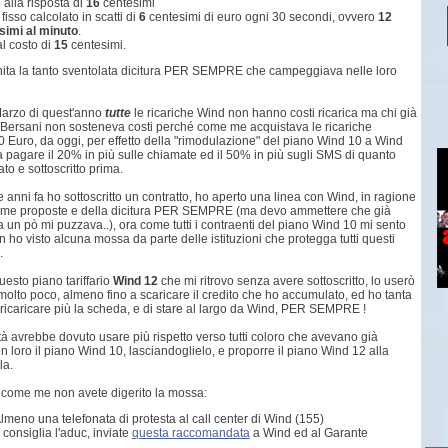
 alla risposta di
16
centesimi
fisso calcolato in scatti di
6
centesimi di euro ogni 30 secondi, ovvero
12
simi al minuto
.
l costo di
15
centesimi.
finita la tanto sventolata dicitura PER SEMPRE che campeggiava nelle loro
Marzo di quest'anno
tutte
le ricariche Wind non hanno costi ricarica ma chi già
 Bersani non sosteneva costi perché come me acquistava le ricariche
0 Euro, da oggi, per effetto della "rimodulazione" del piano Wind 10 a Wind
a a pagare il 20% in più sulle chiamate ed il 50% in più sugli SMS di quanto
to e sottoscritto prima.
anni fa ho sottoscritto un contratto, ho aperto una linea con Wind, in ragione
e a me proposte e della dicitura PER SEMPRE (ma devo ammettere che già
ra un pò mi puzzava..), ora come tutti i contraenti del piano Wind 10 mi sento
 ho visto alcuna mossa da parte delle istituzioni che protegga tutti questi
.
questo piano tariffario
Wind 12
che mi ritrovo senza avere sottoscritto, lo userò
olto poco, almeno fino a scaricare il credito che ho accumulato, ed ho tanta
 ricaricare più la scheda, e di stare al largo da Wind, PER SEMPRE !
à avrebbe dovuto usare più rispetto verso tutti coloro che avevano già
on loro il piano Wind 10, lasciandoglielo, e proporre il piano Wind 12 alla
la.
 come me non avete digerito la mossa:
lmeno una telefonata di protesta al call center di Wind (155)
onsiglia l'aduc, inviate
questa raccomandata
a Wind ed al Garante