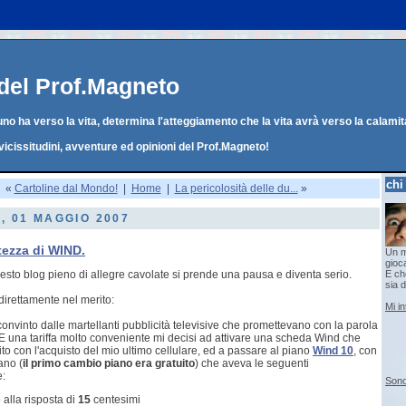
g del Prof.Magneto
o ha verso la vita, determina l'atteggiamento che la vita avrà verso la calamit
vicissitudini, avventure ed opinioni del Prof.Magneto!
chi
«
Cartoline dal Mondo!
|
Home
|
La pericolosità delle du...
»
, 01 MAGGIO 2007
tezza di WIND.
Un m
gioc
esto blog pieno di allegre cavolate si prende una pausa e diventa serio.
E che
sia d
irettamente nel merito:
Mi i
convinto dalle martellanti pubblicità televisive che promettevano con la parola
na tariffa molto conveniente mi decisi ad attivare una scheda Wind che
to con l'acquisto del mio ultimo cellulare, ed a passare al piano
Wind 10
, con
ano (
il primo cambio piano era gratuito
) che aveva le seguenti
e:
Sono
 alla risposta di
15
centesimi