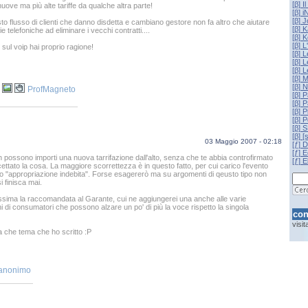
[β] I
uove ma più alte tariffe da qualche altra parte!
[β] 
[β] 
to flusso di clienti che danno disdetta e cambiano gestore non fa altro che aiutare
[β] 
 telefoniche ad eliminare i vecchi contratti....
[β] 
[β] 
ul voip hai proprio ragione!
[β] 
[β] L
[β] 
[β] 
[β] 
ProfMagneto
[β] 
[β] P
[β] P
[β] 
[β] 
[β] 
03 Maggio 2007 - 02:18
[ƒ] 
[ƒ] 
n possono importi una nuova tarrifazione dall'alto, senza che te abbia controfirmato
[ƒ] E
cettato la cosa. La maggiore scorrettezza è in questo fatto, per cui carico l'evento
 "appropriazione indebita". Forse esagererò ma su argomenti di qeusto tipo non
i finisca mai.
issima la raccomandata al Garante, cui ne aggiungerei una anche alle varie
i di consumatori che possono alzare un po' di più la voce rispetto la singola
con
visi
che tema che ho scritto :P
 anonimo