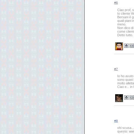
#6
Ciao prof, 
Io cliente 
Bersani è g
quali piani 
meno.
Non dico di
come client
Detto tutto.
#7
Io ho avuto
sono quasi 
molto allett
Ciao e... in
#8
ohi scusa...
questo: www