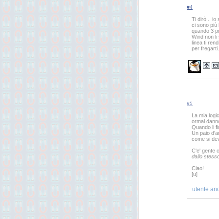
#4
Ti dirò .. 
ci sono più 
quando 3 pr
Wind non li
linea ti ren
per fregarti
#5
La mia logic
ormai danno 
Quando li fi
Un paio d'an
come si de
C'e' gente c
dallo stess
Ciao!
[u]
utente an