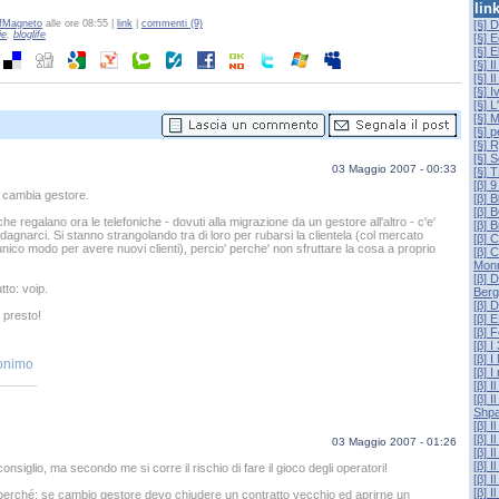
lin
fMagneto
alle ore 08:55 |
link
|
commenti (9)
[§] 
ie
,
bloglife
[§] 
[§] E
[§] I
[§] I
[§] 
[§] L
[§] 
[§] p
[§] 
[§] 
03 Maggio 2007 - 00:33
[§]
[β] 
': cambia gestore.
[β] B
[β]
che regalano ora le telefoniche - dovuti alla migrazione da un gestore all'altro - c'e'
[β] 
dagnarci. Si stanno strangolando tra di loro per rubarsi la clientela (col mercato
[β] 
'unico modo per avere nuovi clienti), percio' perche' non sfruttare la cosa a proprio
[β] 
Mon
[β] 
tto: voip.
Berg
[β] 
 presto!
[β] 
[β] 
[β] I
[β] I
onimo
[β] I
[β] I
[β] 
Shpa
[β] I
[β] I
03 Maggio 2007 - 01:26
[β] 
[β] I
onsiglio, ma secondo me si corre il rischio di fare il gioco degli operatori!
[β] I
[β] 
 perché: se cambio gestore devo chiudere un contratto vecchio ed aprirne un