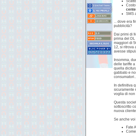
Scatto
Costo 
cente
SMS a
... dove era 
pubblicità?
Dai primi di 
prima del DL
maggiori di 5
12, si ritrov
avesse stipula
Insomma, due 
delle tariff
quella dicitu
gabbato e non
consumatori..
In definitiva 
sicuramente m
voglia di non
Questa societ
sottoscritto c
nuova cliente
Se anche voi
Fate A
Come c