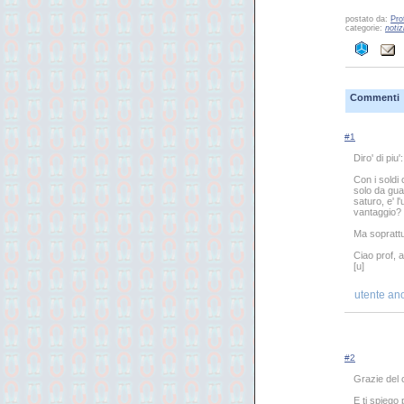
postato da:
Pro
categorie:
notiz
Commenti
#1
Diro' di piu
Con i soldi 
solo da gua
saturo, e' l
vantaggio?
Ma soprattu
Ciao prof, a
[u]
utente an
#2
Grazie del c
E ti spiego