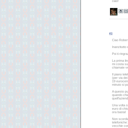
ciao!
#9
Ciao Rober
Inanzitutto 
Poi ti ringr
La prima li
mi costa su
chiamate ve
Il piano te
(per via dei
19 eurocent 
minuto si 
A questo pu
quando chiam
quell'aziend
Una volta s
euro di chis
ora basta!
Non scordi
telefoniche
vecchie cond