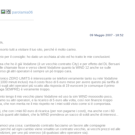
parolamia06
09 Maggio 2007 - 18:52
ta,
esorto tutti a visitare il tuo sito, perché è molto carino.
azio per il consiglio: ho datio un occhiata al sito ed ho tratto le mie conclusioni:
nea che ho è già Vodafone (è un vecchio contratto City) e per effetto del DL Bersani
lle chiamate fisse e verso clienti Vodafone quanto la WIND 12 anche se sulle
rso gli altri operatori è sempre un pò troppo cara.
lefonico ZERO LIMITS è interessante se telefoni veramente tanto su rete Vodafone
 1000 minuti inclusi) ma il costo fisso di 6 euro mese per avere questo più tariffa di
sugli altri operatori più scatto alla risposta di 19 eurocent (e comunque il primo
paga SEMPRE) è veramente troppo.
nto tengo il mio vecchio piano Vodafone ed uso la sim WIND mooooolto poco,
o su altri operatori, e la ricarico di 5 euro alla volta, così non finanzio troppo
a, che non merita ne il mio rispetto ne i miei soldi visto come si è comportata.
i, che con i miei 60 euro di ricarica (per non pagarne i costi), ma anche con i 60
sà quanti altri italiani, che la WIND prendeva un sacco di soldi anche di interessi...
amoci una cosa: cambiando contratto facciamo un favore alle compagnie
: perché ad ogni cambio viene smaltito un contratto vecchio, ai vecchi prezzi ed alle
izioni, per uno più oneroso (di qualsiasi altro operatore sia).