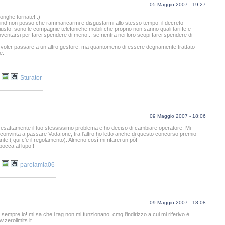
05 Maggio 2007 - 19:27
songhe tornate! :)
Wind non posso che rammaricarmi e disgustarmi allo stesso tempo: il decreto
iusto, sono le compagnie telefoniche mobili che proprio non sanno quali tariffe e
inventarsi per farci spendere di meno... se rientra nei loro scopi farci spendere di
 voler passare a un altro gestore, ma quantomeno di essere degnamente trattato
e.
Sturator
09 Maggio 2007 - 18:06
 esattamente il tuo stessissimo problema e ho deciso di cambiare operatore. Mi
convinta a passare Vodafone, tra l'altro ho letto anche di questo concorso premio
ante ( qui c'è il regolamento). Almeno così mi rifarei un pò!
 bocca al lupo!!
parolamia06
09 Maggio 2007 - 18:08
 sempre io! mi sa che i tag non mi funzionano. cmq l'indirizzo a cui mi riferivo è
.zerolimits.it