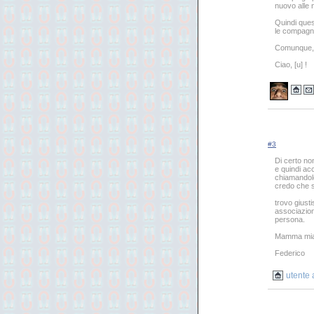
nuovo alle n
Quindi ques
le compagnie
Comunque, s
Ciao, [u] !
#3
Di certo no
e quindi ac
chiamandolo
credo che s
trovo giust
associazion
persona.
Mamma mia 
Federico
utente