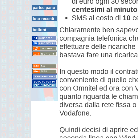
di euro ogni 30 seco
partecipano
centesimi al minuto
SMS al costo di
10
ce
foto recenti
Chiaramente ben sapevo
bottoni
compagnia telefonica che 
effettuare delle ricarich
bastava fare una ricaric
In questo modo il contrat
conveniente di quello ch
con Omnitel ed ora con 
quanto riguarda le chiama
diversa dalla rete fissa o
Vodafone.
Quindi decisi di aprire ed
seconda linea con Wind, 