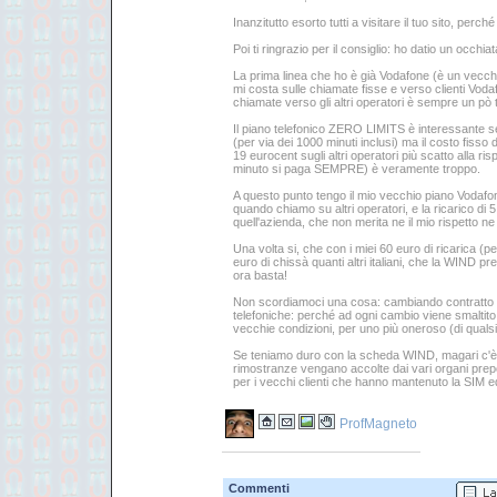
Inanzitutto esorto tutti a visitare il tuo sito, perch
Poi ti ringrazio per il consiglio: ho datio un occhiat
La prima linea che ho è già Vodafone (è un vecchi
mi costa sulle chiamate fisse e verso clienti Vo
chiamate verso gli altri operatori è sempre un pò 
Il piano telefonico ZERO LIMITS è interessante s
(per via dei 1000 minuti inclusi) ma il costo fisso
19 eurocent sugli altri operatori più scatto alla r
minuto si paga SEMPRE) è veramente troppo.
A questo punto tengo il mio vecchio piano Vodaf
quando chiamo su altri operatori, e la ricarico di 5
quell'azienda, che non merita ne il mio rispetto ne
Una volta si, che con i miei 60 euro di ricarica (
euro di chissà quanti altri italiani, che la WIND p
ora basta!
Non scordiamoci una cosa: cambiando contratto 
telefoniche: perché ad ogni cambio viene smaltito 
vecchie condizioni, per uno più oneroso (di qualsia
Se teniamo duro con la scheda WIND, magari c'è l
rimostranze vengano accolte dai vari organi prepo
per i vecchi clienti che hanno mantenuto la SIM ed il
ProfMagneto
Commenti