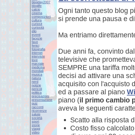
blogday2007
bloglife
Ogni tanto questo blog pi
calcio
cinema
composizioni
si prende una pausa e di
cultura
curiosit
curiosità
elio
Ma entriamo direttamente
eventi
facezie
fave
fenici
fotografia
Due anni fa, convinto dall
internet
interviste
televisive che promette
love
marziale
SEMPRE una tariffa molt
medicina
mondiali
decisi ad attivare una 
musica
natura
nerd
acquisito con l'acquisto d
notizie
pericoli
ed a passare al piano
Wi
politica
precisazioni
piano (
il primo cambio p
presentazione
quiz
aveva le seguenti caratte
racconti
ricorrenze
salute
società
Scatto alla risposta 
sport
storie
Costo fisso calcolato 
viaggi
video