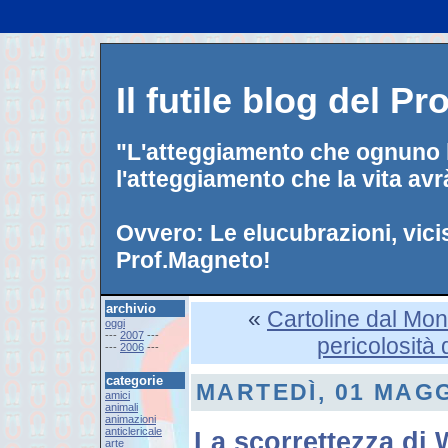
Il futile blog del P
"L'atteggiamento che ognuno h
l'atteggiamento che la vita avr
Ovvero: Le elucubrazioni, vici
Prof.Magneto!
archivio
«
Cartoline dal Mo
oggi
---
2007
---
pericolosità d
---
2006
---
categorie
MARTEDÌ, 01 MAGG
amici
animali
animazioni
anticlericale
La scorrettezza di
arte