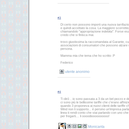
#3
Di certo non possono importi una nuova tarrifazio
e quindi accettato la cosa. La maggiore scorrettez
chiamandolo "appropriazione indebita". Forse es
credo che si finisca mai.
trovo giustissima la raccomandata al Garante, cu
associazioni di consumatori che possono alzare un 
persona.
Mamma mia che tema che ho scritto :P
Federico
utente anonimo
#4
Ti dirò .. io sono passata a 3 da un bel pezzo e 
ci sono più le bellissime tariffe che c'erano all'iniz
quando 3 proponeva ai nuovi clienti delle tariffe 
Wind non li sopporto... è persino un'impresa parl
linea ti rendi conto che stai parlando con uno che 
per fregarti.... li oooodioooooooooo!
Monicanta