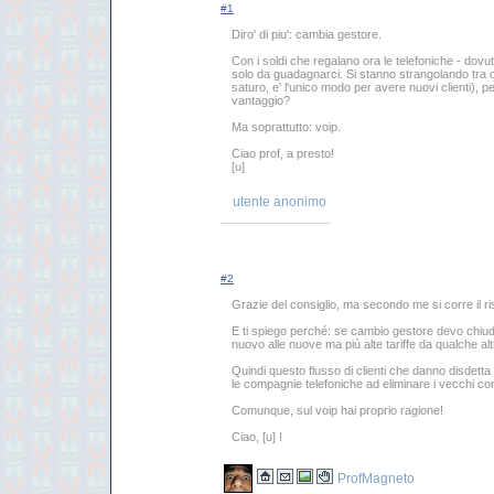
#1
Diro' di piu': cambia gestore.
Con i soldi che regalano ora le telefoniche - dovuti
solo da guadagnarci. Si stanno strangolando tra di
saturo, e' l'unico modo per avere nuovi clienti), p
vantaggio?
Ma soprattutto: voip.
Ciao prof, a presto!
[u]
utente anonimo
#2
Grazie del consiglio, ma secondo me si corre il risc
E ti spiego perché: se cambio gestore devo chiud
nuovo alle nuove ma più alte tariffe da qualche alt
Quindi questo flusso di clienti che danno disdett
le compagnie telefoniche ad eliminare i vecchi contr
Comunque, sul voip hai proprio ragione!
Ciao, [u] !
ProfMagneto