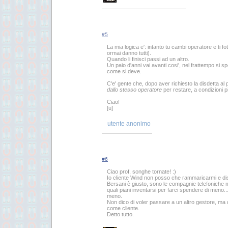
#5
La mia logica e': intanto tu cambi operatore e ti fo
ormai danno tutti).
Quando li finisci passi ad un altro.
Un paio d'anni vai avanti cosi', nel frattempo si s
come si deve.
C'e' gente che, dopo aver richiesto la disdetta al 
dallo stesso operatore
per restare, a condizioni pi
Ciao!
[u]
utente anonimo
#6
Ciao prof, songhe tornate! :)
Io cliente Wind non posso che rammaricarmi e dis
Bersani è giusto, sono le compagnie telefoniche mo
quali piani inventarsi per farci spendere di meno...
meno.
Non dico di voler passare a un altro gestore, m
come cliente.
Detto tutto.