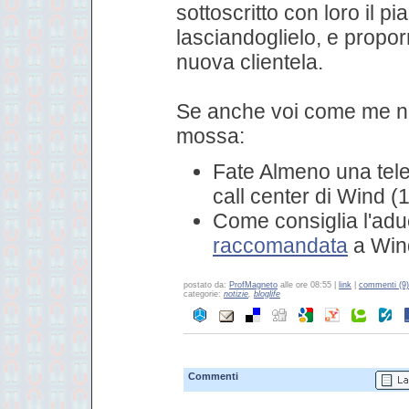
sottoscritto con loro il p
lasciandoglielo, e propor
nuova clientela.
Se anche voi come me no
mossa:
Fate Almeno una telef
call center di Wind (
Come consiglia l'adu
raccomandata
a Win
postato da:
ProfMagneto
alle ore 08:55 |
link
|
commenti (9)
categorie:
notizie
,
bloglife
Commenti