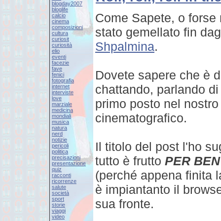
blogday2007
bloglife
Come Sapete, o forse 
calcio
cinema
composizioni
stato gemellato fin dagl
cultura
curiosit
Shpalmina
.
curiosità
elio
eventi
facezie
fave
Dovete sapere che è d
fenici
fotografia
chattando, parlando di 
internet
interviste
love
primo posto nel nostro
marziale
medicina
cinematografico.
mondiali
musica
natura
nerd
notizie
Il titolo del post l'ho s
pericoli
politica
tutto è frutto
PER BEN
precisazioni
presentazione
quiz
(perché appena finita l
racconti
ricorrenze
è impiantanto il brows
salute
società
sport
sua fronte.
storie
viaggi
video