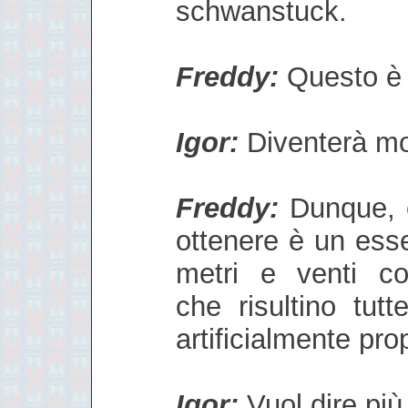
schwanstuck.
Freddy:
Questo è 
Igor:
Diventerà mo
Freddy:
Dunque, c
ottenere è un esse
metri e venti con
che risultino tut
artificialmente pro
Igor:
Vuol dire pi