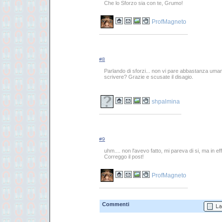
Che lo Sforzo sia con te, Grumo!
ProfMagneto
#8
Parlando di sforzi... non vi pare abbastanza uman
scrivere? Grazie e scusate il disagio.
shpalmina
#9
uhm.... non l'avevo fatto, mi pareva di si, ma in eff
Correggo il post!
ProfMagneto
Commenti