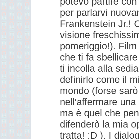
potevo partire con
per parlarvi nuova
Frankenstein Jr.!
visione freschissim
pomeriggio!). Film
che ti fa sbellicare
ti incolla alla sedi
definirlo come il mi
mondo (forse sarò
nell'affermare una
ma è quel che pen
difenderò la mia o
tratta! :D ). I dia