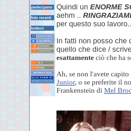
Quindi un
ENORME S
partecipano
aehm ..
RINGRAZIAM
foto recenti
per questo suo lavoro..
bottoni
In fatti non posso che 
quello che dice / scrive
esattamente
ciò che ha sc
Ah, se non l'avete capito 
Junior
, o se preferite il
Frankenstein di
Mel Bro