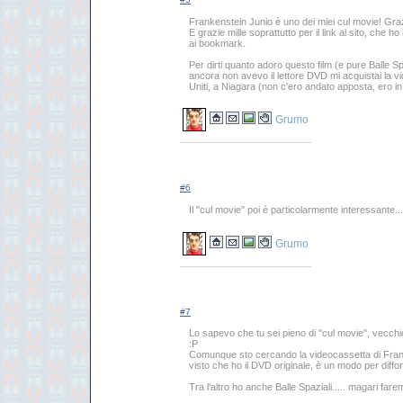
Frankenstein Junio è uno dei miei cul movie! Grazi
E grazie mille soprattutto per il link al sito, ch
ai bookmark.
Per dirti quanto adoro questo film (e pure Balle Spaz
ancora non avevo il lettore DVD mi acquistai la vid
Uniti, a Niagara (non c'ero andato apposta, ero in
Grumo
#6
Il "cul movie" poi è particolarmente interessante.
Grumo
#7
Lo sapevo che tu sei pieno di "cul movie", vecch
:P
Comunque sto cercando la videocassetta di Fran
visto che ho il DVD originale, è un modo per diffon
Tra l'altro ho anche Balle Spaziali..... magari fare