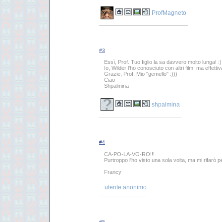
ProfMagneto
#3
Essì, Prof. Tuo figlio la sa davvero molto lunga! :)
Io, Wilder l'ho conosciuto con altri film, ma effett
Grazie, Prof. Mio "gemello" :)))
Ciao
Shpalmina
shpalmina
#4
CA-PO-LA-VO-RO!!!
Purtroppo l'ho visto una sola volta, ma mi rifarò 
Francy
utente anonimo
#5