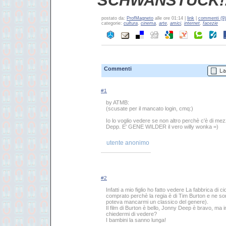
SCHWANSTUCK!
postato da:
ProfMagneto
alle ore 01:14 |
link
|
commenti (9)
categorie:
cultura
,
cinema
,
arte
,
amici
,
internet
,
facezie
Commenti
#1
by ATMB:
(scusate per il mancato login, cmq:)
Io lo voglio vedere se non altro perchè c'è di me
Depp. E' GENE WILDER il vero willy wonka =)
utente anonimo
#2
Infatti a mio figlio ho fatto vedere La fabbrica di ci
comprato perchè la regia è di Tim Burton e ne so
poteva mancarmi un classico del genere).
Il film di Burton è bello, Jonny Deep è bravo, ma 
chiedermi di vedere?
I bambini la sanno lunga!