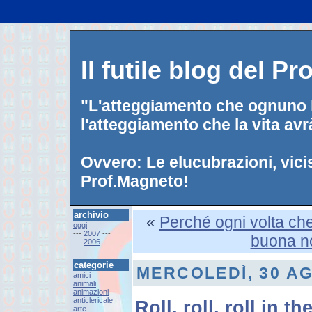
Il futile blog del P
"L'atteggiamento che ognuno h
l'atteggiamento che la vita avr
Ovvero: Le elucubrazioni, vici
Prof.Magneto!
archivio
«
Perché ogni volta che
oggi
---
2007
---
buona no
---
2006
---
categorie
MERCOLEDÌ, 30 A
amici
animali
animazioni
anticlericale
Roll, roll, roll in th
arte