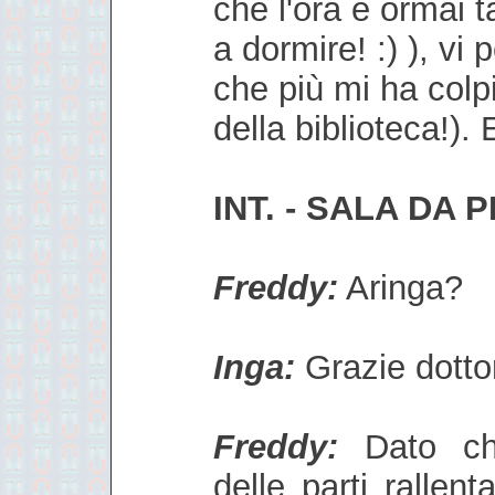
che l'ora è ormai 
a dormire! :) ), vi 
che più mi ha colp
della bibliot
eca!). 
INT. - SALA DA
Freddy:
Aringa?
Inga:
Grazie dotto
Freddy:
Dato ch
delle parti rallen