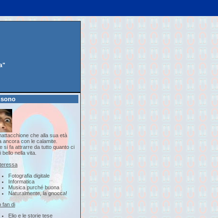
a"
 sono
attacchione che alla sua età
a ancora con le calamite.
 si fa attrarre da tutto quanto ci
i bello nella vita.
nteressa
Fotografia digitale
Informatica
Musica purché buona
Naturalmente, la gnocca!
 fan di
Elio e le storie tese