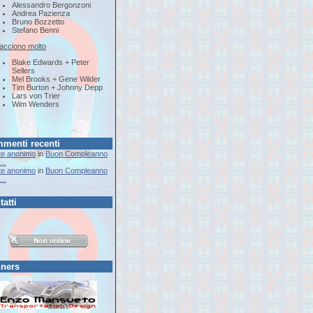
Alessandro Bergonzoni
Andrea Pazienza
Bruno Bozzetto
Stefano Benni
iacciono molto
Blake Edwards + Peter
Sellers
Mel Brooks + Gene Wilder
Tim Burton + Johnny Depp
Lars von Trier
Wim Wenders
menti recenti
te anonimo
in
Buon Compleanno
..
te anonimo
in
Buon Compleanno
..
tatti
ners