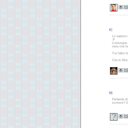
#7
Lo sapevo c
:P
Comunque s
visto che ho
Tra l'altro 
Che lo Sfor
#8
Parlando di
scrivere? G