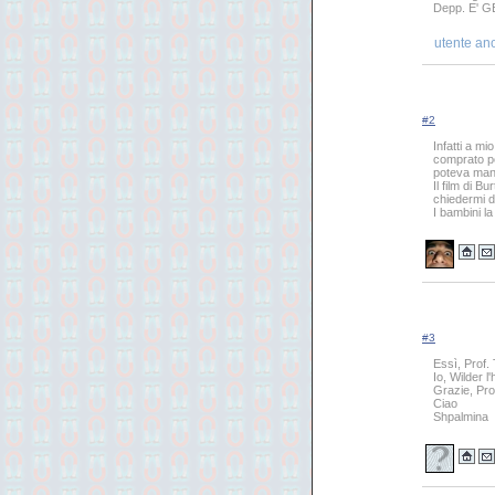
Depp. E' G
utente an
#2
Infatti a mi
comprato pe
poteva manc
Il film di 
chiedermi d
I bambini l
#3
Essì, Prof. 
Io, Wilder l
Grazie, Prof
Ciao
Shpalmina