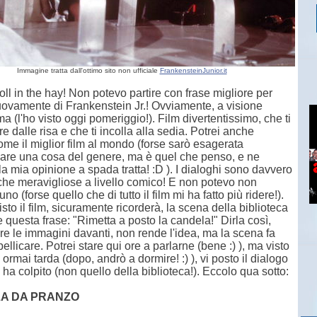
Immagine tratta dall'ottimo sito non ufficiale
FrankensteinJunior.it
 roll in the hay! Non potevo partire con frase migliore per
uovamente di Frankenstein Jr.! Ovviamente, a visione
ma (l'ho visto oggi pomeriggio!). Film divertentissimo, che ti
re dalle risa e che ti incolla alla sedia. Potrei anche
come il miglior film al mondo (forse sarò esagerata
mare una cosa del genere, ma è quel che penso, e ne
la mia opinione a spada tratta! :D ). I dialoghi sono davvero
che meravigliose a livello comico! E non potevo non
uno (forse quello che di tutto il film mi ha fatto più ridere!).
isto il film, sicuramente ricorderà, la scena della biblioteca
 questa frase: "Rimetta a posto la candela!" Dirla così,
e le immagini davanti, non rende l'idea, ma la scena fa
ellicare. Potrei stare qui ore a parlarne (bene :) ), ma visto
è ormai tarda (dopo, andrò
a dormire! :) ), vi posto il dialogo
 ha colpito (non quello della bibliot
eca!). Eccolo qua sotto:
ALA DA PRANZO