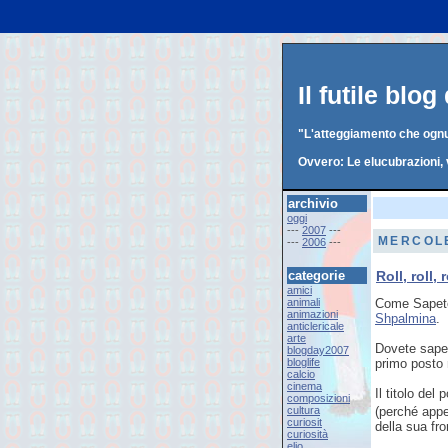
Il futile blo
"L'atteggiamento che ognun
Ovvero: Le elucubrazioni, 
archivio
oggi
---
2007
---
MERCOLE
---
2006
---
categorie
Roll, roll, 
amici
animali
Come Sapete,
animazioni
Shpalmina
.
anticlericale
arte
Dovete saper
blogday2007
bloglife
primo posto 
calcio
cinema
Il titolo del 
composizioni
cultura
(perché appe
curiosit
della sua fro
curiosità
elio