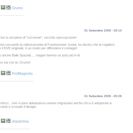
Grumo
01 Settembre 2006 - 00:13
he tu sei pieno di "cul movie", vecchio sporcaccione!
to cercando la videocassetta di Frankenstein Junio
r
, ho deciso che la regalerò,
 il DVD originale, è un modo per diffondere il contagio!
ho anche Balle Spaziali..... magari faremo un post più in là.
zo sia con te, Grumo!
ProfMagneto
01 Settembre 2006 - 00:26
 sforzi... non vi pare abbastanza umano ringraziare anche chi si è adoperato a
razie e scusate il disagio.
shpalmina