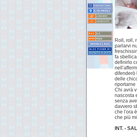
Roll, roll,
parlarvi n
freschissi
fa sbellica
definirlo 
nell'affer
difenderò 
delle chic
riportarne 
Chi avrà v
nascosta e
senza aver
davvero sb
che l'ora 
che più mi
INT. - S