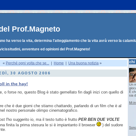
g del Prof.Magneto
o ha verso la vita, determina l'atteggiamento che la vita avrà verso la calamit
vicissitudini, avventure ed opinioni del Prof.Magneto!
chi
«
Perché ogni volta che se...
|
Home
|
Una buona notizia
»
DÌ, 30 AGOSTO 2006
roll in the hay!
Un m
gioc
 o forse no, questo Blog è stato gemellato fin dagli inizi con quello di
E che
sia d
Mi i
e che è due giorni che stiamo chattando, parlando di un film che è al
nel nostro personale olimpo cinematografico.
post l'ho suggerito io, ma il testo tutto è frutto
PER BEN DUE VOLTE
na finita la prima stesura le si è impiantanto il browser
) del sudore
Sono
nte.