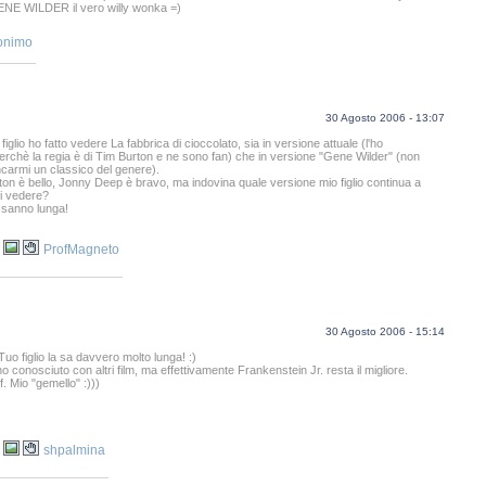
ENE WILDER il vero willy wonka =)
onimo
30 Agosto 2006 - 13:07
o figlio ho fatto vedere La fabbrica di cioccolato, sia in versione attuale (l'ho
rchè la regia è di Tim Burton e ne sono fan) che in versione "Gene Wilder" (non
armi un classico del genere).
Burton è bello, Jonny Deep è bravo, ma indovina quale versione mio figlio continua a
i vedere?
a sanno lunga!
ProfMagneto
30 Agosto 2006 - 15:14
Tuo figlio la sa davvero molto lunga! :)
'ho conosciuto con altri film, ma effettivamente Frankenstein Jr. resta il migliore.
. Mio "gemello" :)))
shpalmina