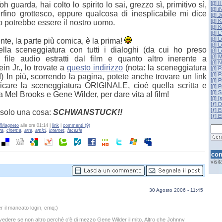
[β] I
h guarda, hai colto lo spirito lo sai, grezzo sì, primitivo sì,
[β] 
rfino grottesco, eppure qualcosa di inesplicabile mi dice
[β] 
[β] 
 potrebbe essere il nostro uomo.
[β] 
[β] 
[β] 
te, la parte più comica, è la prima!
[β] L
della sceneggiatura con tutti i dialoghi (da cui ho preso
[β] 
[β] 
i file audio estratti dal film e quanto altro inerente a
[β] 
in Jr., lo trovate a
questo indirizzo
(nota: la sceneggiatura
[β] 
[β] P
!) In più, scorrendo la pagina, potete anche trovare un link
[β] P
icare la sceneggiatura ORIGINALE, cioè quella scritta e
[β] 
[β] 
a Mel Brooks e Gene Wilder, per dare vita al film!
[β] 
[ƒ] 
[ƒ] 
 solo una cosa:
SCHWANSTUCK!!
[ƒ] E
fMagneto
alle ore 01:14 |
link
|
commenti (9)
ra
,
cinema
,
arte
,
amici
,
internet
,
facezie
con
visi
30 Agosto 2006 - 11:45
r il mancato login, cmq:)
o vedere se non altro perchè c'è di mezzo Gene Wilder il mito. Altro che Johnny