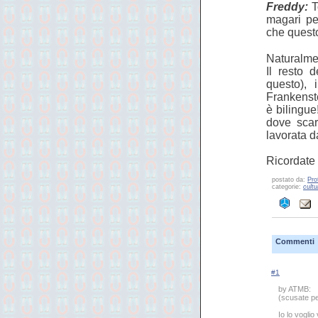
Freddy:
To
magari pe
che questo
Naturalmen
Il resto 
questo), 
Frankenste
è bilingue
dove scar
lavorata d
Ricordate
postato da:
Pro
categorie:
cultu
Commenti
#1
by ATMB:
(scusate pe
Io lo vogli