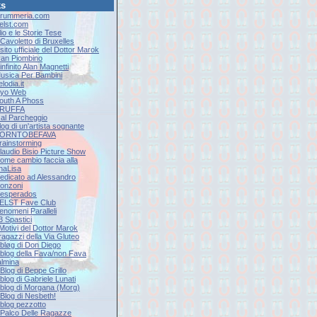
ks
Drummeria.com
Eelst.com
lio e le Storie Tese
l Cavoletto di Bruxelles
l sito ufficiale del Dottor Marok
Ivan Piombino
'infinito Alan Magnetti
Musica Per Bambini
elodia.it
Ryo Web
South A Phoss
 TRUFFA
9 al Parcheggio
log di un'artista sognante
 BORNTOBEFAVA
Brainstorming
Claudio Bisio Picture Show
Come cambio faccia alla
naLisa
Dedicato ad Alessandro
onzoni
Desperados
EELST Fave Club
Fenomeni Paralleli
 3 Spastici
 Motivi del Dottor Marok
 ragazzi della Via Gluteo
l bløg di Don Diego
Il blog della Fava/non Fava
lmina
l Blog di Beppe Grillo
l blog di Gabriele Lunati
Il blog di Morgana (Morg)
l Blog di Nesbeth!
l blog pezzotto
Il Palco Delle Ragazze