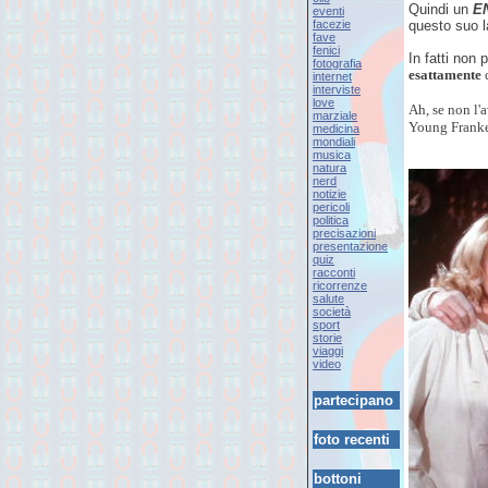
Quindi un
E
eventi
facezie
questo suo l
fave
fenici
In fatti non 
fotografia
esattamente
c
internet
interviste
love
Ah, se non l'a
marziale
Young Franke
medicina
mondiali
musica
natura
nerd
notizie
pericoli
politica
precisazioni
presentazione
quiz
racconti
ricorrenze
salute
società
sport
storie
viaggi
video
partecipano
foto recenti
bottoni