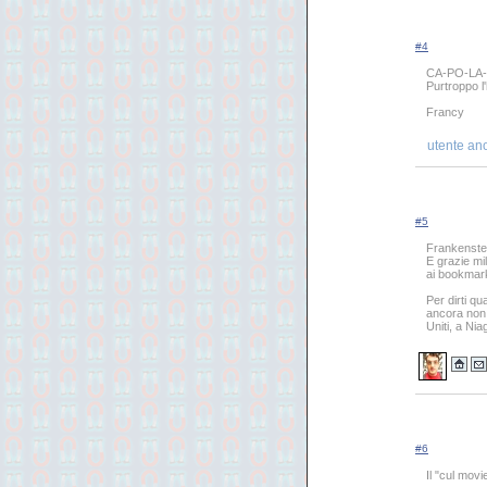
#4
CA-PO-LA-
Purtroppo l
Francy
utente an
#5
Frankenstein
E grazie mi
ai bookmar
Per dirti qu
ancora non a
Uniti, a Ni
#6
Il "cul mov