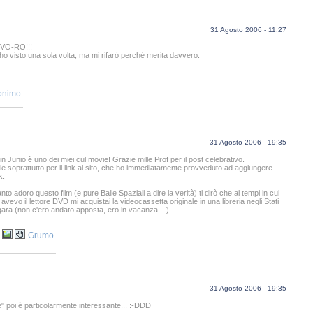
31 Agosto 2006 - 11:27
VO-RO!!!
'ho visto una sola volta, ma mi rifarò perché merita davvero.
onimo
31 Agosto 2006 - 19:35
 Junio è uno dei miei cul movie! Grazie mille Prof per il post celebrativo.
lle soprattutto per il link al sito, che ho immediatamente provveduto ad aggiungere
k.
anto adoro questo film (e pure Balle Spaziali a dire la verità) ti dirò che ai tempi in cui
vevo il lettore DVD mi acquistai la videocassetta originale in una libreria negli Stati
agara (non c'ero andato apposta, ero in vacanza... ).
Grumo
31 Agosto 2006 - 19:35
ie" poi è particolarmente interessante... :-DDD