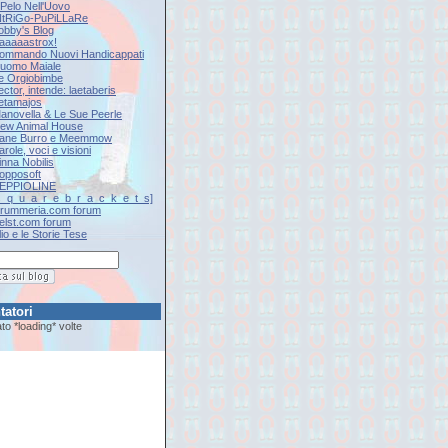
l Pelo Nell'Uovo
iNtRiGo-PuPiLLaRe
Jobby's Blog
Kaaaaastrox!
Kommando Nuovi Handicappati
L'uomo Maiale
Le Orgiobimbe
ector, intende: laetaberis
Letamajos
Manovella & Le Sue Peerle
New Animal House
Pane Burro e Meemmow
arole, voci e visioni
inna Nobilis
Popposoft
SEPPIOLINE
[s_q_u_a_r_e_b_r_a_c_k_e_t_s]
Drummeria.com forum
Eelst.com forum
lio e le Storie Tese
tatori
tato
*loading*
volte