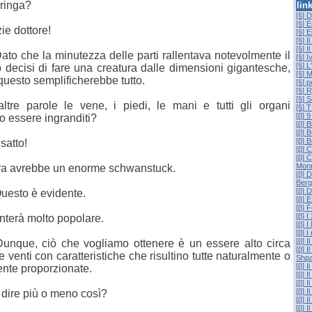
ringa?
lin
[§] 
[§] 
ie dottore!
[§] E
[§] I
[§] I
ato che la minutezza delle parti rallentava notevolmente il
[§] 
[§] L
 decisi di fare una creatura dalle dimensioni gigantesche,
[§] 
questo semplificherebbe tutto.
[§] p
[§] 
[§] 
ltre parole le vene, i piedi, le mani e tutti gli organi
[§]
[β] 
o essere ingranditi?
[β] B
[β]
[β] 
satto!
[β] 
[β] 
Mon
ra avrebbe un enorme schwanstuck.
[β] 
Berg
[β] 
uesto è evidente.
[β] 
[β] 
[β] I
terà molto popolare.
[β] I
[β] I
[β] I
unque, ciò che vogliamo ottenere è un essere alto circa
[β] 
e venti con caratteristiche che risultino tutte naturalmente o
Shpa
[β] I
mente proporzionate.
[β] I
[β] 
[β] I
dire più o meno così?
[β] I
[β] 