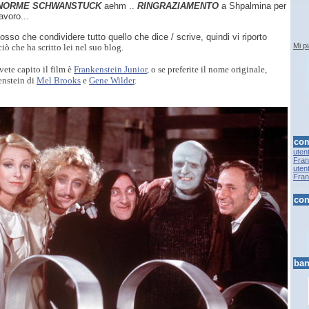
NORME SCHWANSTUCK
aehm ..
RINGRAZIAMENTO
a Shpalmina per
avoro...
posso che condividere tutto quello che dice / scrive, quindi vi riporto
Mi p
iò che ha scritto lei nel suo blog.
vete capito il film è
Frankenstein Junior
, o se preferite il nome originale,
nstein di
Mel Brooks
e
Gene Wilder
.
com
uten
Fran.
uten
Fran.
con
ban