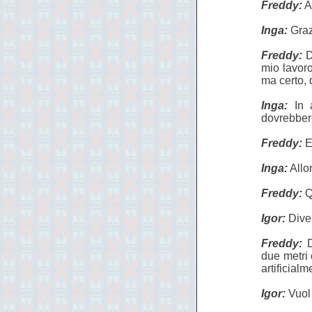
Freddy:
A
Inga:
Graz
Freddy:
D
mio lavoro
ma certo, 
Inga:
In a
dovrebber
Freddy:
E
Inga:
Allo
Freddy:
Q
Igor:
Diven
Freddy:
D
due metri 
artificial
Igor:
Vuol 